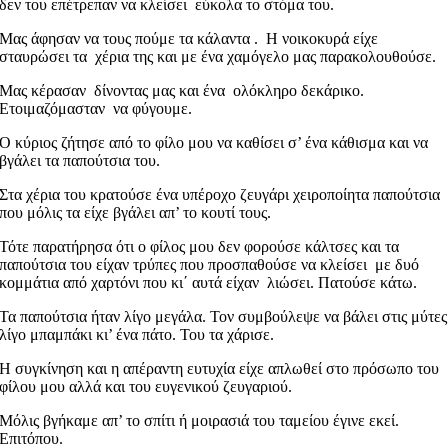
δεν του επέτρεπαν να κλείσει εύκολα το στόμα του.
Μας άφησαν να τους πούμε τα κάλαντα . Η νοικοκυρά είχε
σταυρώσει τα χέρια της και με ένα χαμόγελο μας παρακολουθούσε.
Μας κέρασαν δίνοντας μας και ένα ολόκληρο δεκάρικο.
Ετοιμαζόμασταν να φύγουμε.
Ο κύριος ζήτησε από το φίλο μου να καθίσει σ’ ένα κάθισμα και να
βγάλει τα παπούτσια του.
Στα χέρια του κρατούσε ένα υπέροχο ζευγάρι χειροποίητα παπούτσια
που μόλις τα είχε βγάλει απ’ το κουτί τους.
Τότε παρατήρησα ότι ο φίλος μου δεν φορούσε κάλτσες και τα
παπούτσια του είχαν τρύπες που προσπαθούσε να κλείσει με δυό
κομμάτια από χαρτόνι που κι΄ αυτά είχαν λιώσει. Πατούσε κάτω.
Τα παπούτσια ήταν λίγο μεγάλα. Τον συμβούλεψε να βάλει στις μύτες
λίγο μπαμπάκι κι’ ένα πάτο. Του τα χάρισε.
Η συγκίνηση και η απέραντη ευτυχία είχε απλωθεί στο πρόσωπο του
φίλου μου αλλά και του ευγενικού ζευγαριού.
Μόλις βγήκαμε απ’ το σπίτι ή μοιρασιά του ταμείου έγινε εκεί.
Επιτόπου.