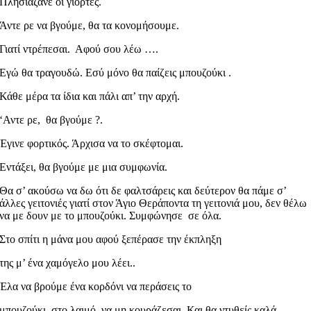
Πλησιάζανε οι γιορτές.
Άντε ρε να βγούμε, θα τα κονομήσουμε.
Γιατί ντρέπεσαι. Αφού σου λέω ….
Εγώ θα τραγουδώ. Εσύ μόνο θα παίζεις μπουζούκι .
Κάθε μέρα τα ίδια και πάλι απ’ την αρχή.
‘Αντε ρε, θα βγούμε ?.
Έγινε φορτικός. Άρχισα να το σκέφτομαι.
Εντάξει, θα βγούμε με μια συμφωνία.
Θα σ’ ακούσω να δω ότι δε φαλτσάρεις και δεύτερον θα πάμε σ’
άλλες γειτονιές γιατί στον Άγιο Θεράποντα τη γειτονιά μου, δεν θέλω
να με δουν με το μπουζούκι. Συμφώνησε σε όλα.
Στο σπίτι η μάνα μου αφού ξεπέρασε την έκπληξη
της μ’ ένα χαμόγελο μου λέει..
Έλα να βρούμε ένα κορδόνι να περάσεις το
μπουζούκι στο λαιμό να μη κουράζεσαι. Και θα ντυθείς καλά.