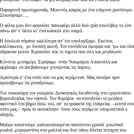
Παραμονή πρωτοχρονιάς. Μουντός καιρός με ένα επίμονο χιονόνερο.
Ξεκινήσαμε….
Ο φίλος μου δεν φορούσε πανωφόρι αλλά δυό τρία πουλόβερ το ένα
πάνω απ’ τ’ άλλο κι’ ένα κασκόλ στο λαιμό.
Η δουλειά πήγαινε καλλίτερα απ’ ότι υπολογίζαμε. Εκείνος
καλλίφωνος με δυνατή φωνή. Τον συνόδευα όμορφα και ‘γω και όλ
πήγαιναν ρολόι. Κρατούσε και το ταμείο που όλο και μεγάλωνε.
Κόντευε μεσημέρι. Στρίψαμε στην Ναυμάχου Αποστόλη και
αρχίσαμε να ανεβαίνουμε χτυπώντας τις πόρτες.
Αριστερά σ’ ένα σπίτι σαν να μας περίμεναν. Μας άνοιξαν πριν
προλάβουμε να χτυπήσουμε.
Τον νοικοκύρη τον γνώρισα. Διοικητικός διευθυντής στο εργοστάσιο
βυρσοδεψίας του νησιού. Τον θυμάμαι να συνοδεύει το μεγάλο
αφεντικό ένα βήμα πίσω του, απ’ τα γραφεία της εταιρείας – κοντά στ
σπίτι μας – προς το αυτοκίνητο όπου τους περίμενε υπομονετικά ο
οδηγός.
Μαύρο κουστούμι ,καλογυαλισμένα παπούτσια χρυσά μυωπικά
γυαλιά ,μπριγιαντίνη στα μαλλιά και δυό πάνω δόντια πεταχτά που