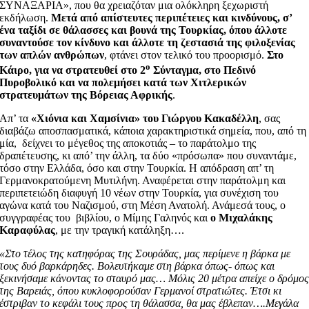
ΣΥΝΑΞΑΡΙΑ», που θα χρειαζόταν μια ολόκληρη ξεχωριστή
εκδήλωση.
Μετά από απίστευτες περιπέτειες και κινδύνους, σ’
ένα ταξίδι σε θάλασσες και βουνά της Τουρκίας, όπου άλλοτε
συναντούσε τον κίνδυνο και άλλοτε τη ζεστασιά της φιλοξενίας
των απλών ανθρώπων
, φτάνει στον τελικό του προορισμό.
Στο
ο
Κάιρο, για να στρατευθεί στο 2
Σύνταγμα, στο Πεδινό
Πυροβολικό και να πολεμήσει κατά των Χιτλερικών
στρατευμάτων της Βόρειας Αφρικής
.
Απ’ τα
«Χιόνια και Χαμσίνια» του Γιώργου Κακαδέλλη
, σας
διαβάζω αποσπασματικά, κάποια χαρακτηριστικά σημεία, που, από τη
μία, δείχνει το μέγεθος της αποκοτιάς – το παράτολμο της
δραπέτευσης, κι από’ την άλλη, τα δύο «πρόσωπα» που συναντάμε,
τόσο στην Ελλάδα, όσο και στην Τουρκία. Η απόδραση απ’ τη
Γερμανοκρατούμενη Μυτιλήνη. Αναφέρεται στην παράτολμη και
περιπετειώδη διαφυγή 10 νέων στην Τουρκία, για συνέχιση του
αγώνα κατά του Ναζισμού, στη Μέση Ανατολή. Ανάμεσά τους, ο
συγγραφέας του βιβλίου, ο Μίμης Γαληνός και
ο Μιχαλάκης
Καραφύλας
, με την τραγική κατάληξη….
«Στο τέλος της κατηφόρας της Σουράδας, μας περίμενε η βάρκα με
τους δυό βαρκάρηδες. Βολευτήκαμε στη βάρκα όπως- όπως και
ξεκινήσαμε κάνοντας το σταυρό μας… Μόλις 20 μέτρα απείχε ο δρόμο
της Βαρειάς, όπου κυκλοφορούσαν Γερμανοί στρατιώτες. Έτσι κι
έστριβαν το κεφάλι τους προς τη θάλασσα, θα μας έβλεπαν….Μεγάλα