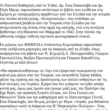
Οι Παν/κοί Καθηγητές από το Yıldız, Δρ. Esra Danacioğlu και Δρ.
Elçin Macar, παρουσίασαν αντίστοιχα το βιβλίο που εκτίθεται στη
Σμύρνη με καταχωρήσεις αφιχθέντων από την Ελλάδα και την ιστορία
του πλοίου αλληλεγγύης, «Κουρτουλούς», που στάλθηκε με
ανθρωπιστική βοήθεια από την Τουρκία στην Ελλάδα για την
αντιμετώπιση της πείνας στην αρχή της κατοχής, ενώ στη συνέχεια
βυθίστηκε στη θάλασσα του Μαρμαρά το 1942. Στην είσοδο της
αίθουσας υπήρχε έκθεση σχετικού φωτογραφικού υλικού.
Εκ μέρους των ΦΙΜΠΟΔ ο Απόστολος Κομνηνάκας παρουσίασε
στην εκδήλωση μαρτυρίες για τις διαφυγές από τη Λέσβο, όπως
αναφέρονται στα βιβλία των Π. Κεμερλή-Α. Πολυχρονιάδη, Γιώργου
Γιαννουλέλλη, Φρίξου Πρωτογερέλλη και Γιώργου Κακαδέλλη,
λέγοντας μεταξύ άλλων:
«Θα παρακολουθήσουμε σε λίγο ένα εξαιρετικό ντοκυμαντέρ του
καλού μας φίλου από την Τουρκία, του σκηνοθέτη Tahsin Isbilen,
φίλου της ειρήνης και της προσέγγισης των απλών ανθρώπων απ’ τις
δυό πλευρές του Αιγαίου. Κρίμα που δεν μπόρεσε να έρθει απόψε
κοντά μας, όμως μας τιμούν και έχουμε μαζί μας, την Πρόεδρο της
Ege Baris, την αγαπητή Ζεηνέπ Αλτιοκ, τον Ζεκι Γκιουλ,τον
Μπουλέντ Τανίκ και την καθηγήτρια από το Πανεπιστήμιο Γιλντίζ
Esra Danacioglu, που θα μας μιλήσει με θέμα: «Αιγαίο, μια θάλασσα
προσφύγων κατά τη διάρκεια του Β’ Παγκοσμίου Πολέμου». Τους