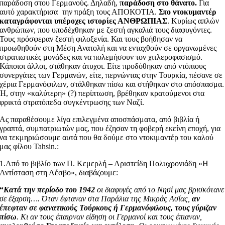
παράδοση στου Γερμανούς. Δηλαδή,
παράδοση στο θάνατο.
Για
αυτό χαρακτήρισα την πράξη τους ΑΠΟΚΟΤΙΑ.
Στο ντοκυμαντέρ
καταγράφονται υπέροχες ιστορίες ΑΝΘΡΩΠΙΑΣ
. Κυρίως απλών
ανθρώπων, που υποδέχθηκαν με ζεστή αγκαλιά τους διαφυγόντες.
Τους πρόσφεραν ζεστή φιλοξενία. Και τους βοήθησαν να
προωθηθούν στη Μέση Ανατολή και να ενταχθούν σε οργανωμένες
στρατιωτικές μονάδες και να πολεμήσουν τον χιτλεροφασισμό.
Κάποιοι άλλοι, στάθηκαν άτυχοι. Είτε προδόθηκαν από ντόπιους
συνεργάτες των Γερμανών, είτε, περνώντας στην Τουρκία, πέσανε σε
χέρια Γερμανόφιλων, στάλθηκαν πίσω και στήθηκαν στο απόσπασμα.
Ή, στην «καλύτερη» (?) περίπτωση, βρέθηκαν κρατούμενοι στα
φρικτά στρατόπεδα συγκέντρωσης των Ναζί.
Ας παραθέσουμε λίγα επιλεγμένα αποσπάσματα, από βιβλία ή
γραπτά, συμπατριωτών μας, που έζησαν τη φοβερή εκείνη εποχή, για
να τεκμηριώσουμε αυτά που θα δούμε στο ντοκιμαντέρ του καλού
μας φίλου Tahsin.:
1.Από το βιβλίο των Π. Κεμερλή – Αριστείδη Πολυχρονιάδη «Η
Αντίσταση στη Λέσβο», διαβάζουμε:
“
Κατά την περίοδο του 1942
οι διαφυγές από το Νησί μας βρισκότανε
σε έξαρση…. Όταν έφταναν στα Παράλια της Μικράς Ασίας,
αν
έπεφταν σε φανατικούς Τούρκους ή Γερμανόφιλους, τους γύριζαν
πίσω
. Κι αν τους έπαιρναν είδηση οι Γερμανοί και τους έπιαναν,