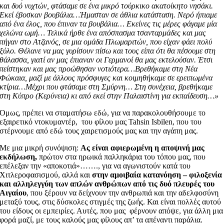
και δυό νυχτών, φτάσαμε σε ένα μικρό τούρκικο ακατοίκητο νησάκι.
Εκεί έβοσκαν βουβάλια…Ήμασταν σε άθλια κατάσταση. Νερό ήπιαμε
από ένα έλος, που έπιναν τα βουβάλια… Εκείνες τις μέρες φάγαμε μία
χελώνα ωμή… Τελικά ήρθε ένα απόσπασμα τσανταρμάδες και μας
πήγαν στο Ατζανός, σε μια ομάδα Πλωμαριτών, που είχαν φάει πολύ
ξύλο. Θέλανε να μας γυρίσουν πίσω και τους είπα ότι θα πέσουμε στη
θάλασσα, γιατί αν μας έπιαναν οι Γερμανοί θα μας εκτελούσαν. Έτσι
πείστηκαν και μας προώθησαν νοτιότερα…Βρεθήκαμε στη Νέα
Φώκαια, μαζί με άλλους πρόσφυγες και κοιμηθήκαμε σε ερειπωμένα
κτίρια…Μέχρι που φτάσαμε στη Σμύρνη… Στη συνέχεια, βρεθήκαμε
στη Κύπρο (Κερύνεια) κι από εκεί στην Παλαιστίνη για εκπαίδευση…»
Όμως, πρέπει να σταματήσω εδώ, για να παρακολουθήσουμε το
εξαιρετικό ντοκυμαντέρ, του φίλου μας Tahsin Isbilen, που του
στέρνουμε από εδώ τους χαιρετισμούς μας και την αγάπη μας.
Με μια μικρή συνόψιση:
Ας
είναι αφιερωμένη η αποψινή μας
εκδήλωση,
πρώτον στα ηρωικά παλληκάρια του τόπου μας, που
επέλεξαν την «αποκοτιά»……., για να αγωνιστούν κατά του
Χιτλεροφασισμού, αλλά και
στην αμοιβαία κατανόηση – φιλοξενία
και αλληλεγγύη των απλών
ανθρώπων από τις δυό πλευρές του
Αιγαίου
, που ξέρουν να δείχνουν την ανθρωπιά και την αδελφοσύνη
μεταξύ τους, στις δύσκολες στιγμές της ζωής. Και είναι πολλές αυτού
του είδους οι εμπειρίες. Αυτές, που μας φέρνουν απόψε, για άλλη μια
φορά μαζί, με τους καλούς μας φίλους απ’ τα απέναντι παράλια.