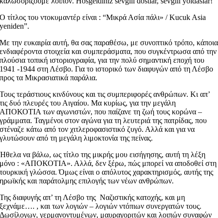
καλωσορίζουμε λοιπόν. Hosgeldiniz sevgili dostlar, sevgili yoldaslar!
Ο τίτλος του ντοκυμαντέρ είναι : “Μικρά Ασία πάλι» / Kucuk Asia
yeniden”.
Με την ευκαιρία αυτή, θα σας παραθέσω, με συνοπτικό τρόπο, κάποι
ενδιαφέροντα στοιχεία και συμπεράσματα, που συγκέντρωσα από την
πλούσια τοπική ιστοριογραφία, για την πολύ σημαντική εποχή του
1941 -1944 στη Λέσβο. Για το ιστορικό των διαφυγών από τη Λέσβο
προς τα Μικρασιατικά παράλια.
Τους τεράστιους κινδύνους και τις συμπεριφορές ανθρώπων. Κι απ’
τις δυό πλευρές του Αιγαίου. Μα κυρίως, για την μεγάλη
ΑΠΟΚΟΤΙΑ των αγωνιστών, που παίζανε τη ζωή τους κορώνα –
γράμματα. Ταγμένοι στον αγώνα για τη λευτεριά της πατρίδας, που
στέναζε κάτω από τον χιτλεροφασιστικό ζυγό. Αλλά και για να
γλυτώσουν από τη μεγάλη λιμοκτονία της πείνας.
Ήθελα να βάλω, ως τίτλο της μικρής μου εισήγησης, αυτή τη λέξη
μόνο : «ΑΠΟΚΟΤΙΑ». Αλλά, δεν ξέρω, πώς μπορεί να αποδοθεί στη
τουρκική γλώσσα. Όμως είναι ο απόλυτος χαρακτηρισμός, αυτής της
ηρωϊκής και παράτολμης επιλογής των νέων ανθρώπων.
Της διαφυγής απ’ τη Λέσβο της Ναζιστικής κατοχής, και μη
ξεχνάμε…. , και των λογιών – λογιών ντόπιων συνεργατών τους.
Δωσίλογων, γερμανοντυμένων, μαυραγοριτών και λοιπών συναφών