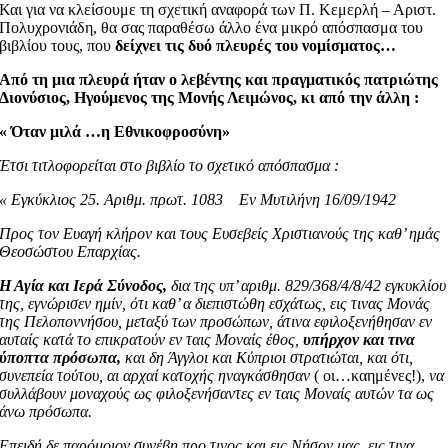
Και για να κλείσουμε τη σχετική αναφορά των Π. Κεμερλή – Αριστ.
Πολυχρονιάδη, θα σας παραθέσω άλλο ένα μικρό απόσπασμα του
βιβλίου τους, που
δείχνει τις δυό πλευρές του νομίσματος…
Από τη μια πλευρά ήταν ο λεβέντης και πραγματικός πατριώτης
Διονύσιος, Ηγούμενος της Μονής Λειμώνος, κι από την άλλη :
« Όταν μιλά …η Εθνικοφροσύνη»
Έτσι τιτλοφορείται στο βιβλίο το σχετικό απόσπασμα :
« Εγκύκλιος 25. Αριθμ. πρωτ. 1083 Εν Μυτιλήνη 16/09/1942
Προς τον Ευαγή κλήρον και τους Ευσεβείς Χριστιανούς της καθ’ ημάς
Θεοσώστου Επαρχίας.
Η Αγία και Ιερά Σύνοδος,
δια της υπ’ αριθμ. 829/368/4/8/42 εγκυκλίου
της, εγνώρισεν ημίν, ότι καθ’ α διεπιστώθη εσχάτως, εις τινας Μονάς
της Πελοποννήσου, μεταξύ των προσώπων, άτινα εφιλοξενήθησαν εν
αυταίς κατά το επικρατούν εν ταις Μοναίς έθος,
υπήρχον και τινα
ύποπτα πρόσωπα,
και δη Άγγλοι και Κύπριοι στρατιώται, και ότι,
συνεπεία τούτου, αι αρχαί κατοχής ηναγκάσθησαν
( οι…καημένες!),
να
συλλάβουν μοναχούς ως φιλοξενήσαντες εν ταις Μοναίς αυτών τα ως
άνω πρόσωπα.
Επειδή δε παρόμοιον συνέβη προ τινος και εις Νήσον μας, εις τινα