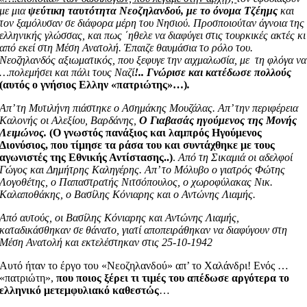
με μια
ψεύτικη ταυτότητα Νεοζηλανδού, με το όνομα Τζέημς
και
τον ξαμόλυσαν σε διάφορα μέρη του Νησιού. Προσποιούταν άγνοια της
ελληνικής γλώσσας, και πως ΄ηθελε να διαφύγει στις τουρκικές ακτές κι
από εκεί στη Μέση Ανατολή. Έπαιζε θαυμάσια το ρόλο του.
Νεοζηλανδός αξιωματικός, που ξεφυγε την αιχμαλωσία, με τη φλόγα να
…πολεμήσει και πάλι τους Ναζί
!.. Γνώρισε και κατέδωσε πολλούς
(αυτός ο γνήσιος Ελλην «πατριώτης»…)
.
Απ’ τη Μυτιλήνη πιάστηκε ο Ασημάκης Μουζάλας. Απ’ την περιφέρεια
Καλονής οι Αλεξίου, Βαρδάνης,
Ο Γιαβασάς ηγούμενος της Μονής
Λειμώνος.
(Ο γνωστός πανάξιος και λαμπρός Ηγούμενος
Διονύσιος, που τίμησε τα ράσα του και συντάχθηκε με τους
αγωνιστές της Εθνικής Αντίστασης..)
.
Από τη Σικαμιά οι αδελφοί
Γώγος και Δημήτρης Καληγέρης. Απ’ το Μόλυβο ο γιατρός Φώτης
Λογοθέτης, ο Παπαστρατής Νιτσόπουλος, ο χωροφύλακας Νικ.
Καλαποθάκης, ο Βασίλης Κόνιαρης και ο Αντώνης Λιαμής.
Από αυτούς, οι Βασίλης Κόνιαρης και Αντώνης Λιαμής,
καταδικάσθηκαν σε θάνατο, γιατί αποπειράθηκαν να διαφύγουν στη
Μέση Ανατολή και εκτελέστηκαν στις 25-10-1942
Αυτό ήταν το έργο του «Νεοζηλανδού» απ’ το Χαλάνδρι! Ενός …
«πατριώτη»,
που ποιος ξέρει τι τιμές του απέδωσε αργότερα το
ελληνικό μετεμφυλιακό καθεστώς
…