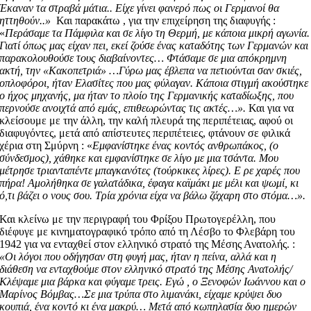
Έκαναν τα στραβά μάτια.. Είχε γίνει φανερό πως οι Γερμανοί θα
ηττηθούν..»
Και παρακάτω , για την επιχείρηση της διαφυγής :
«
Περάσαμε τα Πάμφιλα και σε λίγο τη Θερμή, με κάποια μικρή αγωνία.
Γιατί όπως μας είχαν πει, εκεί ζούσε ένας καταδότης των Γερμανών και
παρακολουθούσε τους διαβαίνοντες… Φτάσαμε σε μια απόκρημνη
ακτή, την «Κακοπετριά» …Γύρω μας έβλεπα να πετιούνται σαν σκιές,
οπλοφόροι, ήταν Ελασίτες που μας φύλαγαν. Κάποια στιγμή ακούστηκε
ο ήχος μηχανής, μα ήταν το πλοίο της Γερμανικής καταδίωξης, που
περνούσε ανοιχτά από εμάς, επιθεωρώντας τις ακτές…».
Και για να
κλείσουμε με την άλλη, την καλή πλευρά της περιπέτειας, αφού οι
διαφυγόντες, μετά από απίστευτες περιπέτειες, φτάνουν σε φιλικά
χέρια στη Σμύρνη : «
Εμφανίστηκε ένας κοντός ανθρωπάκος, (ο
σύνδεσμος), χάθηκε και εμφανίστηκε σε λίγο με μια τσάντα. Μου
μέτρησε τριανταπέντε μπαγκανότες (τούρκικες λίρες). Ε ρε χαρές που
πήρα! Αμολήθηκα σε γαλατάδικα, έφαγα καϊμάκι με μέλι και ψωμί, κι
ό,τι βάζει ο νους σου. Τρία χρόνια είχα να βάλω ζάχαρη στο στόμα…».
Και κλείνω με την περιγραφή του Φρίξου Πρωτογερέλλη, που
διέφυγε με κινηματογραφικό τρόπο από τη Λέσβο το Φλεβάρη του
1942 για να ενταχθεί στον ελληνικό στρατό της Μέσης Ανατολής. :
«Οι λόγοι που οδήγησαν στη φυγή μας, ήταν η πείνα, αλλά και η
διάθεση να ενταχθούμε στον ελληνικό στρατό της Μέσης Ανατολής/
Κλέψαμε μια βάρκα και φύγαμε τρεις. Εγώ , ο Ξενοφών Ιωάννου και ο
Μαρίνος Βόμβας…Σε μια τρύπα στο λιμανάκι, είχαμε κρύψει δυο
κουπιά, ένα κοντό κι ένα μακρύ… Μετά από κωπηλασία δυο ημερών