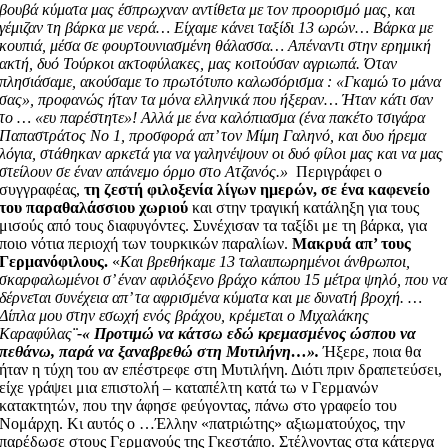
βουβά κύματα μας έσπρωχναν αντίθετα με τον προορισμό μας, και
γέμιζαν τη βάρκα με νερά… Είχαμε κάνει ταξίδι 13 ωρών… Βάρκα με
κουπιά, μέσα σε φουρτουνιασμένη θάλασσα… Απέναντι στην ερημική
ακτή, δυό Τούρκοι ακτοφύλακες, μας κοιτούσαν αγριωπά. Όταν
πλησιάσαμε, ακούσαμε το πρωτότυπο καλωσόρισμα : «Γκαμώ το μάνα
σας», προφανώς ήταν τα μόνα ελληνικά που ήξεραν… Ήταν κάτι σαν
το … «ευ παρέστητε»! Αλλά με ένα καλόπιασμα (ένα πακέτο τσιγάρα
Παπαστράτος Νο 1, προσφορά απ’ τον Μίμη Γαληνό, και δυο ήρεμα
λόγια, στάθηκαν αρκετά για να γαληνέψουν οι δυό φίλοι μας και να μας
στείλουν σε έναν απάνεμο όρμο στο Ατζανός.»
Περιγράφει ο
συγγραφέας,
τη ζεστή φιλοξενία λίγων ημερών, σε ένα καφενείο
του παραθαλάσσιου χωριού
και στην τραγική κατάληξη για τους
μισούς από τους διαφυγόντες. Συνέχισαν τα ταξίδι με τη βάρκα, για
ποιο νότια περιοχή των τουρκικών παραλίων.
Μακρυά απ’ τους
Γερμανόφιλους.
«
Και βρεθήκαμε 13 ταλαιπωρημένοι άνθρωποι,
σκαρφαλωμένοι σ’ έναν αφιλόξενο βράχο κάπου 15 μέτρα ψηλό, που να
δέρνεται συνέχεια απ’ τα αφρισμένα κύματα και με δυνατή βροχή. …
Δίπλα μου στην εσωχή ενός βράχου, κρέμεται ο Μιχαλάκης
Καραφύλας
¨-« Προτιμώ να κάτσω εδώ κρεμασμένος ώσπου να
πεθάνω, παρά να ξαναβρεθώ στη Μυτιλήνη…».
Ήξερε, ποια θα
ήταν η τύχη του αν επέστρεφε στη Μυτιλήνη. Διότι πριν δραπετεύσει,
είχε γράψει μια επιστολή – καταπέλτη κατά τω ν Γερμανών
κατακτητών, που την άφησε φεύγοντας, πάνω στο γραφείο του
Νομάρχη. Κι αυτός ο …Έλλην «πατριώτης» αξιωματούχος, την
παρέδωσε στους Γερμανούς της Γκεστάπο. Στέλνοντας στα κάτεργα