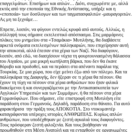
επαγγελμάτων. Επισήμων και απλών… Διότι, συγχωρέστε με, αλλά
εκτός από την εποποιία της Εθνικής Αντίστασης, υπήρξε και η
«εποποιία» των δοσίλογων και των ταγματασφαλιτών -μαυραγοριτών.
Ας μη τα ξεχνάμε…
Έπρεπε, λοιπόν, να φύγουν εντελώς κρυφά από αυτούς. Αλλιώς, η
σύλληψή τους σήμαινε εκτελεστικό απόσπασμα. Στις μαρμάρινες
πλάκες του μνημείου στα «Τσαμάκια» Μυτιλήνης, θα διαβάσετε
αρκετά ονόματα εκτελεσμένων παλληκαριών, που επιχείρησαν αυτή
την αποκοτιά, αλλά έπεσαν στα χέρια των Ναζί. Να διαφύγουν,
λοιπόν, από εδώ, να διασχίσουν νύχτα τη φουρτουνιασμένη θάλασσα
του Αιγαίου, με μια μικρή κωπήλατη βάρκα, που δεν θα έκανε
θόρυβο και προδοθεί, και να περάσει στα απέναντι παράλια της
Τουρκίας. Σε μια χώρα, που είχε μείνει έξω από τον πόλεμο. Και τα
παλληκάρια της Διαφυγής, δεν ήξεραν σε τι χέρια θα πέσουν. Θα
έχουν τη τύχη να πέσουν στα χέρια ανθρώπων που ήταν φιλικά
διακείμενοι ή και συνεργαζόμενοι με την Αντικατασκοπεία των
Αγγλικών Υπηρεσιών και των Συμμάχων, ή θα πέσουν στα χέρα
Γερμανόφιλων. Που σήμαινε, είτε επιστροφή στη Μυτιλήνη είτε
παράδοση στου Γερμανούς. Δηλαδή, παράδοση στο θάνατο. Για αυτό
χαρακτήρισα την πράξη τους ΑΠΟΚΟΤΙΑ. Στο ντοκυμαντέρ
καταγράφονται υπέροχες ιστορίες ΑΝΘΡΩΠΙΑΣ. Κυρίως απλών
ανθρώπων, που υποδέχθηκαν με ζεστή αγκαλιά τους διαφυγόντες.
Τους πρόσφεραν ζεστή φιλοξενία. Και τους βοήθησαν να
προωθηθούν στη Μέση Ανατολή και να ενταχθούν σε οργανωμένες