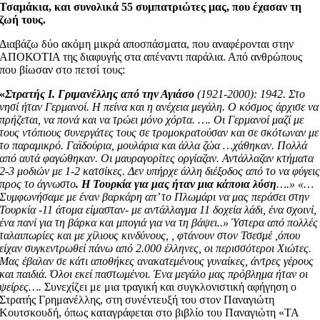
Τσαμάκια, και συνολικά 55 συμπατριώτες μας, που έχασαν τη
ζωή τους.
Διαβάζω δύο ακόμη μικρά αποσπάσματα, που αναφέρονται στην
ΑΠΟΚΟΤΙΑ της διαφυγής στα απέναντι παράλια. Από ανθρώπους
που βίωσαν στο πετσί τους:
«
Στρατής Ι. Γριμανέλλης από την Αγιάσο
(1921-2000): 1942. Στο
νησί ήταν Γερμανοί. Η πείνα και η ανέχεια μεγάλη. Ο κόσμος άρχισε να
πρήζεται, να πονά και να τρώει μόνο χόρτα. …. Οι Γερμανοί μαζί με
τους ντόπιους συνεργάτες τους σε τρομοκρατούσαν και σε σκότωναν με
το παραμικρό. Γαϊδούρια, μουλάρια και άλλα ζώα …χάθηκαν. Πολλά
από αυτά φαγώθηκαν. Οι μαυραγορίτες οργίαζαν. Αντάλλαζαν κτήματα
2-3 μοδιών με 1-2 κατσίκες. Δεν υπήρχε άλλη διέξοδος από το να φύγει
προς το άγνωστο
. Η Τουρκία για μας ήταν μια κάποια λύση
….» «…
Συμφωνήσαμε με έναν βαρκάρη απ’ το Πλωμάρι να μας περάσει στην
Τουρκία -11 άτομα είμασταν- με αντάλλαγμα 11 δοχεία λάδι, ένα σχοινί,
ένα πανί για τη βάρκα και μπογιά για να τη βάψει..» Ύστερα από πολλές
ταλαιπωρίες και με χίλιους κινδύνους, , φτάνουν στον Τσεσμέ ,όπου
είχαν συγκεντρωθεί πάνω από 2.000 έλληνες, οι περισσότεροι Χιώτες.
Μας έβαλαν σε κάτι αποθήκες ανακατεμένους γυναίκες, άντρες γέρους
και παιδιά. Όλοι εκεί παστωμένοι. Ένα μεγάλο μας πρόβλημα ήταν οι
ψείρες….
Συνεχίζει με μια τραγική και συγκλονιστική αφήγηση ο
Στρατής Γρημανέλλης, στη συνέντευξή του στον Παναγιώτη
Κουτσκουδή, όπως καταγράφεται στο βιβλίο του Παναγιώτη «ΤΑ