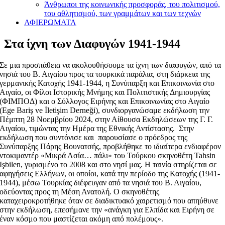
Άνθρωποι της κοινωνικής προσφοράς, του πολιτισμού,
του αθλητισμού, των γραμμάτων και των τεχνών
ΑΦΙΕΡΩΜΑΤΑ
Στα ίχνη των Διαφυγών 1941-1944
Σε μια προσπάθεια να ακολουθήσουμε τα ίχνη των διαφυγών, από τα
νησιά του Β. Αιγαίου προς τα τουρκικά παράλια, στη διάρκεια της
γερμανικής Κατοχής 1941-1944, η Συνύπαρξη και Επικοινωνία στο
Αιγαίο, οι Φίλοι Ιστορικής Μνήμης και Πολιτιστικής Δημιουργίας
(ΦΙΜΠΟΔ) και ο Σύλλογος Ειρήνης και Επικοινωνίας στο Αιγαίο
(Ege Bariş ve İletişim Derneği), συνδιοργανώσαμε εκδήλωση την
Πέμπτη 28 Νοεμβρίου 2024, στην Αίθουσα Εκδηλώσεων της Γ. Γ.
Αιγαίου, τιμώντας την Ημέρα της Εθνικής Αντίστασης. Στην
εκδήλωση που συντόνισε και παρουσίασε ο πρόεδρος της
Συνύπαρξης Πάρης Βουνατσής, προβλήθηκε το ιδιαίτερα ενδιαφέρον
ντοκιμαντέρ «Μικρά Ασία… πάλι» του Τούρκου σκηνοθέτη Tahsin
Işbilen, γυρισμένο το 2008 και στο νησί μας. Η ταινία στηρίζεται σε
αφηγήσεις Ελλήνων, οι οποίοι, κατά την περίοδο της Κατοχής (1941-
1944), μέσω Τουρκίας διέφευγαν από τα νησιά του Β. Αιγαίου,
οδεύοντας προς τη Μέση Ανατολή. O σκηνοθέτης
καταχειροκροτήθηκε όταν σε διαδικτυακό χαιρετισμό που απηύθυνε
στην εκδήλωση, επεσήμανε την «ανάγκη για Ελπίδα και Ειρήνη σε
έναν κόσμο που μαστίζεται ακόμη από πολέμους».