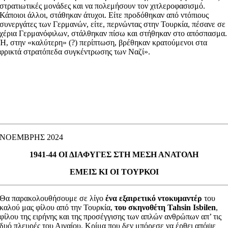
στρατιωτικές μονάδες και να πολεμήσουν τον χιτλεροφασισμό.
Κάποιοι άλλοι, στάθηκαν άτυχοι. Είτε προδόθηκαν από ντόπιους
συνεργάτες των Γερμανών, είτε, περνώντας στην Τουρκία, πέσανε σε
χέρια Γερμανόφιλων, στάλθηκαν πίσω και στήθηκαν στο απόσπασμα.
Ή, στην «καλύτερη» (?) περίπτωση, βρέθηκαν κρατούμενοι στα
φρικτά στρατόπεδα συγκέντρωσης των Ναζί».
ΝΟΕΜΒΡΗΣ 2024
1941-44 ΟΙ ΔΙΑΦΥΓΕΣ ΣΤΗ ΜΕΣΗ ΑΝΑΤΟΛΗ
ΕΜΕΙΣ ΚΙ ΟΙ ΤΟΥΡΚΟΙ
Θα παρακολουθήσουμε σε λίγο
ένα εξαιρετικό ντοκυμαντέρ
του
καλού μας φίλου από την Τουρκία,
του σκηνοθέτη
Tahsin
Isbilen
,
φίλου της ειρήνης και της προσέγγισης των απλών ανθρώπων απ’ τις
δυό πλευρές του Αιγαίου. Κρίμα που δεν μπόρεσε να έρθει απόψε