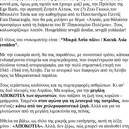
κοντά μας, όμως μας τιμούν και έχουμε μαζί μας, την Πρόεδρο της
Ege Baris, την αγαπητή Ζεηνέπ Αλτιοκ, τον (?) Ζεκι Γκιουλ,τον
Μπουλέντ Τανίκ και την καθηγήτρια από το Πανεπιστήμιο Γιλντίζ
Esra Danacioglu, που θα μας μιλήσει με θέμα: «Αιγαίο, μια θάλασσα
προσφύγων κατά τη διάρκεια του Β’ Παγκοσμίου Πολέμου». Τους
καλωσορίζουμε λοιπόν. Hosgeldiniz sevgili dostlar, sevgili yoldaslar!
Ο τίτλος του ντοκυμαντέρ είναι :
“Μικρά Ασία πάλι» /
Kucuk
Asia
yeniden
”.
Με την ευκαιρία αυτή, θα σας παραθέσω, με συνοπτικό τρόπο, κάποι
ενδιαφέροντα στοιχεία και συμπεράσματα, που συγκέντρωσα από την
πλούσια τοπική ιστοριογραφία, για την πολύ σημαντική εποχή του
1941 -1944 στη Λέσβο. Για το ιστορικό των διαφυγών από τη Λέσβο
προς τα Μικρασιατικά παράλια.
Τους τεράστιους κινδύνους και τις συμπεριφορές ανθρώπων. Κι απ’
τις δυό πλευρές του Αιγαίου. Μα κυρίως, για την
μεγάλη
ΑΠΟΚΟΤΙΑ
των αγωνιστών
, που παίζανε τη ζωή τους κορώνα –
γράμματα. Ταγμένοι
στον αγώνα για τη λευτεριά της πατρίδας
, που
στέναζε
κάτω από τον χιτλεροφασιστικό ζυγό.
Αλλά και για να
γλυτώσουν από τη μεγάλη λιμοκτονία της πείνας.
Ήθελα να βάλω, ως τίτλο της μικρής μου εισήγησης, αυτή τη λέξη
μόνο :
«ΑΠΟΚΟΤΙΑ».
Αλλά, δεν ξέρω, πώς μπορεί να αποδοθεί στη