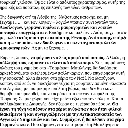
τουρκική γλώσσα. Όμως είναι ο απόλυτος χαρακτηρισμός, αυτής της
ηρωϊκής και παράτολμης επιλογής των νέων ανθρώπων.
Της διαφυγής απ’ τη Λέσβο της Ναζιστικής κατοχής, και μη
ξεχνάμε…. , και των λογιών – λογιών ντόπιων συνεργατών τους.
Δωσίλογων, γερμανοντυμένων, μαυραγοριτών και λοιπών
συναφών επαγγελμάτων
. Επισήμων και απλών… Διότι, συγχωρέστε
με, αλλά
εκτός από την εποποιία της Εθνικής Αντίστασης, υπήρξε
και η «εποποιία» των δοσίλογων και των ταγματασφαλιτών
-μαυραγοριτών.
Ας μη τα ξεχνάμε…
Έπρεπε, λοιπόν,
να φύγουν εντελώς κρυφά από αυτούς
. Αλλιώς,
η
σύλληψή τους σήμαινε εκτελεστικό απόσπασμα.
Στις μαρμάρινες
πλάκες του μνημείου στα «Τσαμάκια» Μυτιλήνης, θα διαβάσετε
αρκετά ονόματα εκτελεσμένων παλληκαριών, που επιχείρησαν αυτή
την αποκοτιά, αλλά έπεσαν στα χέρια των Ναζί. Να διαφύγουν,
λοιπόν, από εδώ, να διασχίσουν νύχτα τη φουρτουνιασμένη θάλασσα
του Αιγαίου, με μια μικρή κωπήλατη βάρκα, που δεν θα έκανε
θόρυβο και προδοθεί, και να περάσει στα απέναντι παράλια της
Τουρκίας. Σε μια χώρα, που είχε μείνει έξω από τον πόλεμο. Και τα
παλληκάρια της Διαφυγής, δεν ήξεραν σε τι χέρια θα πέσουν.
Θα
έχουν τη τύχη να πέσουν στα χέρια ανθρώπων που ήταν φιλικά
διακείμενοι ή και συνεργαζόμενοι με την Αντικατασκοπεία των
Αγγλικών Υπηρεσιών και των Συμμάχων, ή θα πέσουν στα χέρα
Γερμανόφιλων
. Που σήμαινε, είτε επιστροφή στη Μυτιλήνη είτε