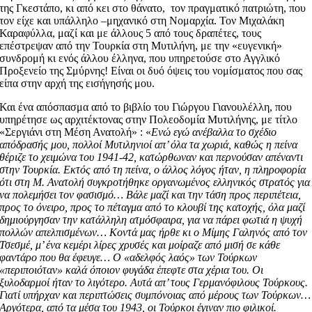
της Γκεστάπο, κι από κει στο θάνατο, τον πραγματικό πατριώτη, που
τον είχε και υπάλληλο –μηχανικό στη Νομαρχία. Τον Μιχαλάκη
Καραφύλλα, μαζί και με άλλους 5 από τους δραπέτες, τους
επέστρεψαν από την Τουρκία στη Μυτιλήνη, με την «ευγενική»
συνδρομή κι ενός άλλου έλληνα, που υπηρετούσε στο Αγγλικό
Προξενείο της Σμύρνης! Είναι οι δυό όψεις του νομίσματος που σας
είπα στην αρχή της εισήγησής μου.
Και ένα απόσπασμα από το βιβλίο του Γιώργου Γιανουλέλλη, που
υπηρέτησε ως αρχιτέκτονας στην Πολεοδομία Μυτιλήνης, με τίτλο
«Σεργιάνι στη Μέση Ανατολή» : «
Ενώ εγώ ανέβαλλα το σχέδιο
απόδρασής μου, πολλοί Μυτιληνιοί απ’ όλα τα χωριά, καθώς η πείνα
θέριζε το χειμώνα του 1941-42, κατώρθωναν και περνούσαν απέναντι
στην Τουρκία. Εκτός από τη πείνα, ο άλλος λόγος ήταν, η πληροφορία
ότι στη Μ. Ανατολή συγκροτήθηκε οργανωμένος ελληνικός στρατός για
να πολεμήσει τον φασισμό… Βάλε μαζί και την τάση προς περιπέτεια,
προς το όνειρο, προς το πέταγμα από το κλουβί της κατοχής, όλα μαζί
δημιούργησαν την κατάλληλη ατμόσφαιρα, για να πάρει φωτιά η ψυχή
πολλών απελπισμένων… Κοντά μας ήρθε κι ο Μίμης Γαληνός από τον
Τσεσμέ, μ’ ένα κεμέρι λίρες χρυσές και μοίραζε από μισή σε κάθε
φαντάρο που θα έφευγε… Ο «αδελφός λαός» των Τούρκων
«περιποιόταν» καλά όποιον φυγάδα έπεφτε στα χέρια του. Οι
ξυλοδαρμοί ήταν το λιγότερο. Αυτά απ’ τους Γερμανόφιλους Τούρκους.
Γιατί υπήρχαν και περιπτώσεις συμπόνοιας από μέρους των Τούρκων…
Αργότερα, από τα μέσα του 1943, οι Τούρκοι έγιναν πιο φιλικοί.