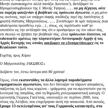
Μονήν (
κατακαημένε αλλά πανάξιε Διονύσιε!),
διετάξαμεν το
Ηγουμενοσυμβούλιον της Ι. Μονής Υψηλού, ……
να μη δέχηται, ούτε
να παρέχη φιλοξενίαν ή βοήθειαν εις πρόσωπα άγνωστα
, ει μη μόνο
εις εκείνους, περί ων υπάρχει σαφής απόδειξις περί της ταυτότητος ή
γραπτή σύστασις Μητροπόλεως……. Συνιστώμεν δε υμίν πατρικώς (
και
αδιάντροπα προσθέτω εγώ…)
, όπως, εις περίπτωσιν καθ’ ην
υποπίπτει εις την αντίληψίν σας ότι ο προσφεύγων εις τον οίκον σας,
επι σκοπώ να ζητήσει την βοήθειάν σας, είναι
πρόσωπον ύποπτον, να
ειδοποιείτε αμέσως την πλησιεστέραν Αστυνομικήν Αρχήν ή τας
Αρχάς Κατοχής τας οποίας
οφείλομεν να εξυπηρετήσωμεν
εις το
Κεφάλαιον τούτο.
Ευχέτης προς Κύριο
Ο Μητροπολίτης ΙΑΚΩΒΟΣ»
Δοξάστε τον, έστω ύστερα από 80 χρόνια!
Όμως, είναι
εκατοντάδες τα άλλα λαμπρά παραδείγματα
πραγματικών αγωνιστών,
που δεν δίσταζαν να πάρουν αποφάσεις,
παίζοντας τη ζωή τους κορώνα – γράμματα, για να αγωνιστούν για τη
λευτεριά της πατρίδας, από τη θηριώδη χιτλεροφασιστική κατοχή. Ο
ερευνητής Γιώργος Γαλέτσας, υπολογίζει σε περίπου 2000, τους
νέους της Λέσβου, που επιχείρησαν αυτή την αποκοτιά. Από αυτούς,
έχουμε 13 εκτελεσμένους απ’ τους Γερμανούς κατακτητές, στα