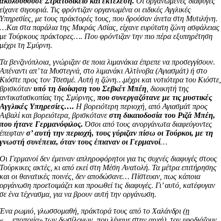
ακολουθούσε Στρατοδικείο και εκτέλεση.
Οι οργανωμένες διαφυγές
είχανε σιγουριά. Τις φρόντιζαν οργανωμένα οι ειδικές Αγγλικές
Υπηρεσίες, με τους πράκτορές τους, που δρούσαν άνετα στη Μυτιλήνη.
…Και στα παράλια της Μικράς Ασίας, είχανε ευρύτατη ζώνη ασφάλειας
με Τούρκους πράκτορες…. Που φρόντιζαν την πιο πέρα εξυπηρέτηση
μέχρι τη Σμύρνη.
Τα βενζινόπλοια, γνώριζαν σε ποια λιμανάκια έπρεπε να προσεγγίσουν.
Απέναντι απ’ τα Μυστεγνά, στο λιμανάκι Αλτίνοβα (Αγιασμάτ) ή στο
Κιόστε προς τον Τσεσμέ. Αυτή η ζώνη…μέχρι και νοτιότερα του Κιόστε
βρισκόταν
υπό τη διοίκηση του Σεβκέτ Μπέη
, διοικητή της
αντικατασκοπίας της Σμύρνης,
που συνεργαζότανε με τις μυστικές
Αγγλικές Υπηρεσίες….
Η βορειότερη περιοχή, από Αγιασμάτ προς
Αιβαλί και βορειότερα, βρισκότανε
στη δικαιοδοσία του Ριζά Μπέη,
που ήτανε Γερμανόφιλος.
Όσοι από τους ανοργάνωτα διαφεύγοντες
έπεφταν
σ’ αυτή την περιοχή, τους γύριζαν πίσω οι Τούρκοι, με τη
γνωστή συνέπεια, όταν τους έπιαναν οι Γερμανοί
…
Οι Γερμανοί δεν έμειναν απληροφόρητοι για τις συχνές διαφυγές στους
Τούρκικες ακτές, κι από εκεί στη Μέση Ανατολή. Τα μέτρα επιτήρησης
και οι θανατικές ποινές, δεν αποδώσανε… Πίστευαν, πως κάποια
οργάνωση προετοιμάζει και προωθεί τις διαφυγές. Γι’ αυτό, κατέφυγαν
σε ένα τέχνασμα, για να βρουν αυτή την οργάνωση.
Ένα ρωμιό, γλωσσομαθή, πράκτορά τους από το Χαλάνδρι
(η
«….εποποιία» των δωσίλογων, που λέγαμε στην αρχή),
τον εφοδιάζουν