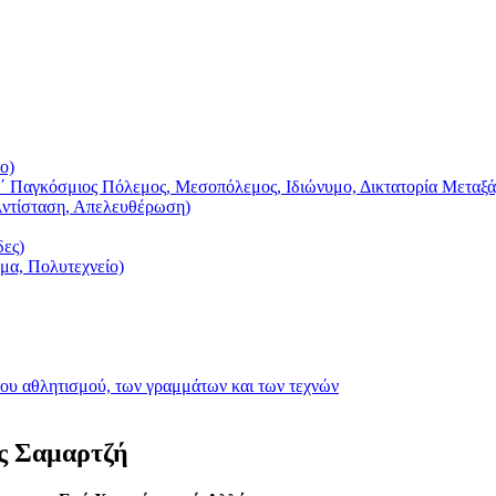
ο)
΄ Παγκόσμιος Πόλεμος, Μεσοπόλεμος, Ιδιώνυμο, Δικτατορία Μεταξά
Αντίσταση, Απελευθέρωση)
δες)
ημα, Πολυτεχνείο)
του αθλητισμού, των γραμμάτων και των τεχνών
ς Σαμαρτζή