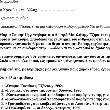
Θα ξανάρθω
σύ Χριστό κι εγώ Αλλάχ………………………..
 ξανανταμωθούμε
 παραπάνω Ιστορία, είναι μια καταγραφή διαλόγου,μεταξύ δύο ανθρώπω
Μαρία Σαμαρτζή γεννήθηκε στα Λουτρά Μυτιλήνης. Έζησε εκεί μέ
ωρίσει τον κόσμο. Σπούδασε τις επιστήμες του ανθρώπου στην Ε
ορούσαν γυναικεία θέματα και θέματα υγείας. Επίσης εργάστηκε
ακοινωθεί σε συνέδρια στην Ελλάδα και το εξωτερικό κι έχουν δη
 ενεργό συμμετοχή σε γυναικείες οργανώσεις και την ιδιότητα τη
λάδα και το εξωτερικό, ως προσκεκλημένη γυναικείων φορέων κ
ηγήματά της, με κυρίαρχες μορφές γυναικείους χαρακτήρες, έχου
λα βιβλία της ίδιας:
«Όνομα: Γυναίκα», Εξάντας, 1992.
«Γυναίκες στο χορό της οργής», Άδωνις, 1996.
«Κοινωνικο-οικονομικοί προσδιοριστικοί παράγοντες της γον
«Κοινωνικο-οικονομικοί προσδιοριστικοί παράγοντες της γον
«Τραγουδώντας και κουβεντιάζοντας στα Λουτρά», Αστερίας, 
«Η Καλυψώ κι….. οι άλλες», Αστερίας, 1999.