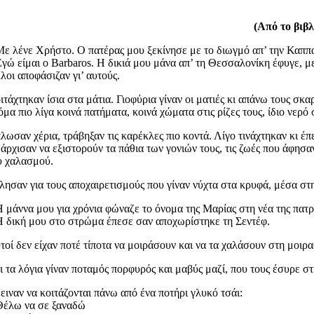
(Από το βιβ
Με λένε Χρήστο. Ο πατέρας μου ξεκίνησε με το διωγμό απ’ την Καππα
Εγώ είμαι ο Barbaros. Η δικιά μου μάνα απ’ τη Θεσσαλονίκη έφυγε, μ
λοι αποφάσιζαν γι’ αυτούς.
ιτάχτηκαν ίσια στα μάτια. Γιοφύρια γίναν οι ματιές κι απάνω τους σ
όμα πιο λίγα κοινά πατήματα, κοινά χώματα στις ρίζες τους, ίδιο νερό
λωσαν χέρια, τράβηξαν τις καρέκλες πιο κοντά. Λίγο τινάχτηκαν κι 
 άρχισαν να εξιστορούν τα πάθια των γονιών τους, τις ζωές που άφησαν
υ χαλασμού.
λησαν για τους αποχαιρετισμούς που γίναν νύχτα στα κρυφά, μέσα στη
Η μάννα μου για χρόνια φώναζε το όνομα της Μαρίας στη νέα της πατρί
Η δική μου στο στρώμα έπεσε σαν αποχωρίστηκε τη Σεντέφ.
τοί δεν είχαν ποτέ τίποτα να μοιράσουν και να τα χαλάσουν στη μοιρα
ι τα λόγια γίναν ποταμός πορφυρός και μαβύς μαζί, που τους έσυρε στ
ειναν να κοιτάζονται πάνω από ένα ποτήρι γλυκό τσάι:
Θέλω να σε ξαναδώ