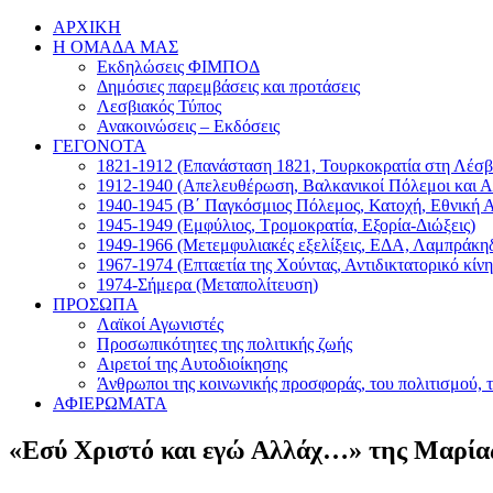
Μετάβαση
Facebook
ΑΡΧΙΚΗ
στο
Η ΟΜΑΔΑ ΜΑΣ
περιεχόμενο
Εκδηλώσεις ΦΙΜΠΟΔ
Δημόσιες παρεμβάσεις και προτάσεις
Λεσβιακός Τύπος
Ανακοινώσεις – Εκδόσεις
ΓΕΓΟΝΟΤΑ
1821-1912 (Επανάσταση 1821, Τουρκοκρατία στη Λέσβ
1912-1940 (Απελευθέρωση, Βαλκανικοί Πόλεμοι και Α
1940-1945 (Β΄ Παγκόσμιος Πόλεμος, Κατοχή, Εθνική 
1945-1949 (Εμφύλιος, Τρομοκρατία, Εξορία-Διώξεις)
1949-1966 (Μετεμφυλιακές εξελίξεις, ΕΔΑ, Λαμπράκη
1967-1974 (Επταετία της Χούντας, Αντιδικτατορικό κίν
1974-Σήμερα (Μεταπολίτευση)
ΠΡΟΣΩΠΑ
Λαϊκοί Αγωνιστές
Προσωπικότητες της πολιτικής ζωής
Αιρετοί της Αυτοδιοίκησης
Άνθρωποι της κοινωνικής προσφοράς, του πολιτισμού, 
ΑΦΙΕΡΩΜΑΤΑ
«Εσύ Χριστό και εγώ Αλλάχ…» της Μαρία