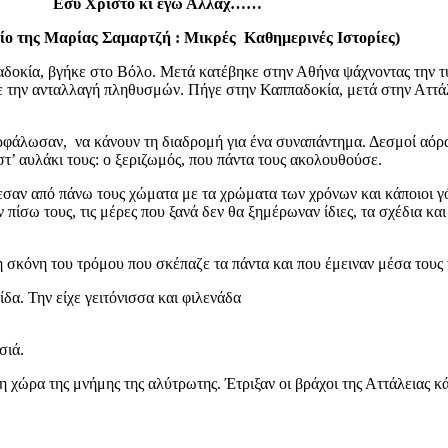
Εσύ Χριστό κι εγώ Αλλάχ……
λίο της Μαρίας Σαμαρτζή : Μικρές Καθημερινές Ιστορίες)
δοκία, βγήκε στο Βόλο. Μετά κατέβηκε στην Αθήνα ψάχνοντας την τύ
ε την ανταλλαγή πληθυσμών. Πήγε στην Καππαδοκία, μετά στην Αττάλε
καρφάλωσαν, να κάνουν τη διαδρομή για ένα συναπάντημα. Δεσμοί αόρα
 στ’ αυλάκι τους: ο ξεριζωμός, που πάντα τους ακολουθούσε.
έπεσαν από πάνω τους χώματα με τα χρώματα των χρόνων και κάποιοι 
 πίσω τους, τις μέρες που ξανά δεν θα ξημέρωναν ίδιες, τα σχέδια και
 σκόνη του τρόμου που σκέπαζε τα πάντα και που έμειναν μέσα τους 
δα. Την είχε γειτόνισσα και φιλενάδα
σιά.
η χώρα της μνήμης της αλύτρωτης. Έτριξαν οι βράχοι της Αττάλειας κά