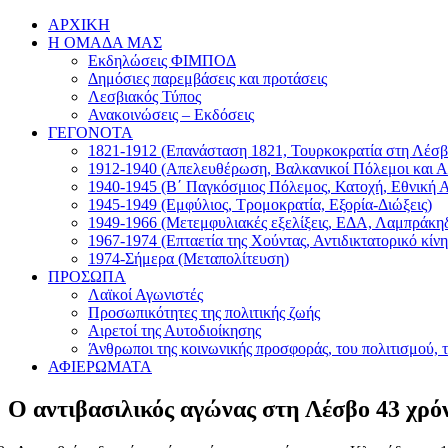
Μετάβαση
Facebook
ΑΡΧΙΚΗ
στο
Η ΟΜΑΔΑ ΜΑΣ
περιεχόμενο
Εκδηλώσεις ΦΙΜΠΟΔ
Δημόσιες παρεμβάσεις και προτάσεις
Λεσβιακός Τύπος
Ανακοινώσεις – Εκδόσεις
ΓΕΓΟΝΟΤΑ
1821-1912 (Επανάσταση 1821, Τουρκοκρατία στη Λέσβ
1912-1940 (Απελευθέρωση, Βαλκανικοί Πόλεμοι και Α
1940-1945 (Β΄ Παγκόσμιος Πόλεμος, Κατοχή, Εθνική 
1945-1949 (Εμφύλιος, Τρομοκρατία, Εξορία-Διώξεις)
1949-1966 (Μετεμφυλιακές εξελίξεις, ΕΔΑ, Λαμπράκη
1967-1974 (Επταετία της Χούντας, Αντιδικτατορικό κίν
1974-Σήμερα (Μεταπολίτευση)
ΠΡΟΣΩΠΑ
Λαϊκοί Αγωνιστές
Προσωπικότητες της πολιτικής ζωής
Αιρετοί της Αυτοδιοίκησης
Άνθρωποι της κοινωνικής προσφοράς, του πολιτισμού, 
ΑΦΙΕΡΩΜΑΤΑ
Ο αντιβασιλικός αγώνας στη Λέσβο 43 χρόν