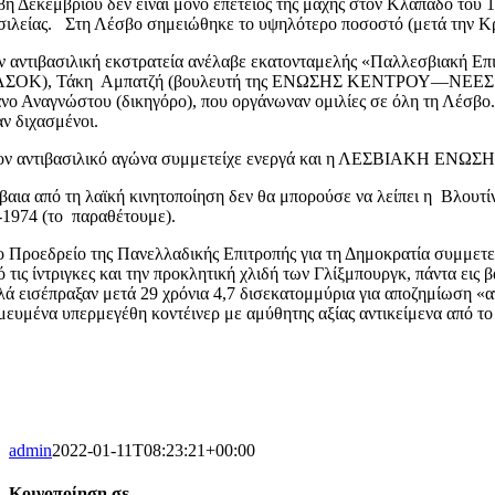
8η Δεκεμβρίου δεν είναι μόνο επέτειος της μάχης στον Κλαπάδο του 
σιλείας. Στη Λέσβο σημειώθηκε το υψηλότερο ποσοστό (μετά την Κρή
ν αντιβασιλική εκστρατεία ανέλαβε εκατονταμελής «Παλλεσβιακή Επ
ΣΟΚ), Τάκη Αμπατζή (βουλευτή της ΕΝΩΣΗΣ ΚΕΝΤΡΟΥ—ΝΕΕΣ ΔΥΝΑΜ
νο Αναγνώστου (δικηγόρο), που οργάνωναν ομιλίες σε όλη τη Λέσβο. 
αν διχασμένοι.
ον αντιβασιλικό αγώνα συμμετείχε ενεργά και η ΛΕΣΒΙΑΚΗ ΕΝΩΣΗ 
βαια από τη λαϊκή κινητοποίηση δεν θα μπορούσε να λείπει η Βλουτ
-1974 (το παραθέτουμε).
ο Προεδρείο της Πανελλαδικής Επιτροπής για τη Δημοκρατία συμμετ
ό τις ίντριγκες και την προκλητική χλιδή των Γλίξμπουργκ, πάντα ει
λά εισέπραξαν μετά 29 χρόνια 4,7 δισεκατομμύρια για αποζημίωση «
μευμένα υπερμεγέθη κοντέινερ με αμύθητης αξίας αντικείμενα από το
admin
2022-01-11T08:23:21+00:00
Κοινοποίηση σε