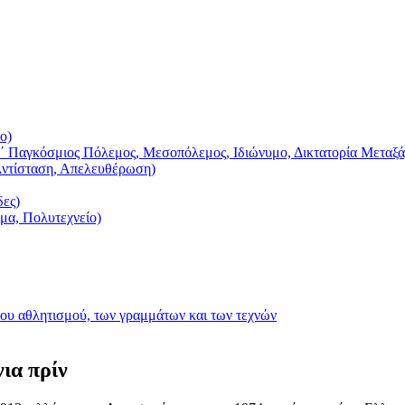
ο)
΄ Παγκόσμιος Πόλεμος, Μεσοπόλεμος, Ιδιώνυμο, Δικτατορία Μεταξά
Αντίσταση, Απελευθέρωση)
δες)
ημα, Πολυτεχνείο)
του αθλητισμού, των γραμμάτων και των τεχνών
ια πρίν