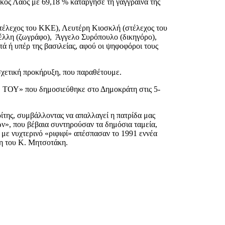
ικός Λαός με 69,18 % κατάργησε τη γάγγραινα της
τέλεχος του ΚΚΕ), Λευτέρη Κιοσκλή (στέλεχος του
η (ζωγράφο), Άγγελο Συρόπουλο (δικηγόρο),
ά ή υπέρ της βασιλείας, αφού οι ψηφοφόροι τους
χετική προκήρυξη, που παραθέτουμε.
ΤΙ ΤΟΥ» που δημοσιεύθηκε στο Δημοκράτη στις 5-
της, συμβάλλοντας να απαλλαγεί η πατρίδα μας
ων», που βέβαια συντηρούσαν τα δημόσια ταμεία,
με νυχτερινό «ριφιφί» απέσπασαν το 1991 εννέα
ση του Κ. Μητσοτάκη.