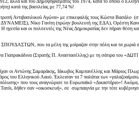
1912, αλλά και του Δημοψηφίσματος του 1974, κατά το οποίο ο Ελλην
τη) κατά της βασιλείας με 77,74 %!
ιτροπή Αντιβασιλικού Αγώνα» με επικεφαλής τους Κώστα Βασάλο (σ
ΕΙΣ), Νίκο Γανίτη (πρώην βουλευτή της ΕΔΑ), Ορέστη Κανέλλ
Η ηγεσία και οι πολιτευτές της Νέας Δημοκρατίας δεν πήραν θέση κατ
ΣΠΟΥΔΑΣΤΩΝ, που τα μέλη της μοίραζαν στην πόλη και τα χωριά σ
ίνα Γιαπρακάδινα (Στρατής Π. Αναστασέλλης) με τη σάτιρα του «ΔΩ
είχαν οι Αντώνης Σαμαράκης, Ιάκωβος Καμπανέλλης και Μάριος Πλωρί
ς βάρος του Ελληνικού Λαού. Έκλεισαν τα 7 παλάτια των «γαλαζοαίματ
απόλυσης» που τους αναγνώρισε το Ευρωπαϊκό «Δικαστήριο»! Ακόμα, 
 Τατόι, δήθεν σαν «οικοσκευή», σε συμπαιγνία με την τότε κυβέρνη