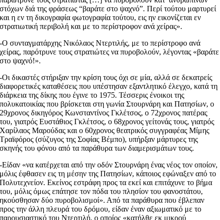
στόχων διά της φράσεως “βαράτε στο ψαχνό”. Περί τούτου μαρτυρεί
και η εν τη δικογραφία φωτογραφία τούτου, εις ην εικονίζεται εν
στρατιωτική περιβολή και με το περίστροφον ανά χείρας».
-Ο συνταγματάρχης Νικόλαος Ντερτιλής, με το περίστροφο ανά
χείρας, παρότρυνε τους στρατιώτες να πυροβολούν, λέγοντας «βαράτε
στο ψαχνό!».
-Οι δικαστές στήριξαν την κρίση τους όχι σε μία, αλλά σε δεκατρείς
διαφορετικές καταθέσεις που υπέστησαν εξαντλητικό έλεγχο, κατά τη
διάρκεια της δίκης που έγινε το 1975. Τέσσερις ένοικοι της
πολυκατοικίας που βρίσκεται στη γωνία Στουρνάρη και Πατησίων, ο
29χρονος δικηγόρος Κωνσταντίνος Γκλέτσος, ο 72χρονος πατέρας
του, γιατρός Ευστάθιος Γκλέτσος, ο 68χρονος γείτονάς τους, γιατρός
Χαρίλαος Μαρούδας και ο 60χρονος θεατρικός συγγραφέας Μίμης
Τραϊφόρος (σύζυγος της Σοφίας Βέμπο), υπήρξαν μάρτυρες της
σκηνής του φόνου από τα παράθυρα των διαμερισμάτων τους.
-Είδαν «να κατέρχεται από την οδόν Στουρνάρη ένας νέος τον οποίον,
μόλις έφθασεν εις τη μέσην της Πατησίων, κάποιος εφώναξεν από το
Πολυτεχνείον. Εκείνος εστράφη προς τα εκεί και επιτάχυνε το βήμα
του, μόλις όμως επάτησε τον πόδα του πλησίον του φανοστάτου,
ηκούσθησαν δύο πυροβολισμοί». Από τα παράθυρα που έβλεπαν
προς την άλλη πλευρά του δρόμου, είδαν έναν αξιωματικό με το
παρουσιαστικό του Ντερτιλή, ο οποίος «κατήλθε εκ μικρού