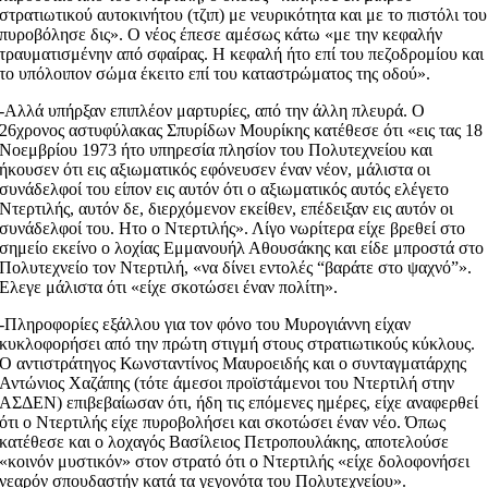
στρατιωτικού αυτοκινήτου (τζιπ) με νευρικότητα και με το πιστόλι του
πυροβόλησε δις». Ο νέος έπεσε αμέσως κάτω «με την κεφαλήν
τραυματισμένην από σφαίρας. Η κεφαλή ήτο επί του πεζοδρομίου και
το υπόλοιπον σώμα έκειτο επί του καταστρώματος της οδού».
-Αλλά υπήρξαν επιπλέον μαρτυρίες, από την άλλη πλευρά. Ο
26χρονος αστυφύλακας Σπυρίδων Μουρίκης κατέθεσε ότι «εις τας 18
Νοεμβρίου 1973 ήτο υπηρεσία πλησίον του Πολυτεχνείου και
ήκουσεν ότι εις αξιωματικός εφόνευσεν έναν νέον, μάλιστα οι
συνάδελφοί του είπον εις αυτόν ότι ο αξιωματικός αυτός ελέγετο
Ντερτιλής, αυτόν δε, διερχόμενον εκείθεν, επέδειξαν εις αυτόν οι
συνάδελφοί του. Ητο ο Ντερτιλής». Λίγο νωρίτερα είχε βρεθεί στο
σημείο εκείνο ο λοχίας Εμμανουήλ Αθουσάκης και είδε μπροστά στο
Πολυτεχνείο τον Ντερτιλή, «να δίνει εντολές “βαράτε στο ψαχνό”».
Ελεγε μάλιστα ότι «είχε σκοτώσει έναν πολίτη».
-Πληροφορίες εξάλλου για τον φόνο του Μυρογιάννη είχαν
κυκλοφορήσει από την πρώτη στιγμή στους στρατιωτικούς κύκλους.
Ο αντιστράτηγος Κωνσταντίνος Μαυροειδής και ο συνταγματάρχης
Αντώνιος Χαζάπης (τότε άμεσοι προϊστάμενοι του Ντερτιλή στην
ΑΣΔΕΝ) επιβεβαίωσαν ότι, ήδη τις επόμενες ημέρες, είχε αναφερθεί
ότι ο Ντερτιλής είχε πυροβολήσει και σκοτώσει έναν νέο. Όπως
κατέθεσε και ο λοχαγός Βασίλειος Πετροπουλάκης, αποτελούσε
«κοινόν μυστικόν» στον στρατό ότι ο Ντερτιλής «είχε δολοφονήσει
νεαρόν σπουδαστήν κατά τα γεγονότα του Πολυτεχνείου».