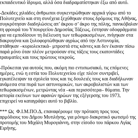
εκπαιδευτικό ίδρυμα, αλλά όσα διαδραματίστηκαν έξω από αυτό.
-Δεκάδες χιλιάδες άνθρωποι συγκεντρώθηκαν αρχικά γύρω από το
Πολυτεχνείο και στη συνέχεια ξεχύθηκαν στους δρόμους της Αθήνας,
συγκρότησαν διαδηλώσεις απ’ άκρου σ’ άκρο της πόλης, πανικόβαλαν
τη φρουρά του Υπουργείου Δημοσίας Τάξεως, έστησαν οδοφράγματα
για να εμποδίσουν τη διέλευση των τεθωρακισμένων, πνίγηκαν στα
δακρυγόνα και ξυλοφορτώθηκαν αγρίως από την Αστυνομία,
στάθηκαν –κυριολεκτικά– μπροστά στις κάννες και δεν έκαναν πίσω
παρά μόνο όταν πλέον μετρούσαν στις τάξεις τους εκατοντάδες
τραυματίες και τους πρώτους νεκρούς.
-Πρόκειται για αυτούς που, ακόμη πιο εντυπωσιακό, τις επόμενες
ημέρες, ενώ η εστία του Πολυτεχνείου είχε πλέον συντριβεί,
εγκατέλειψαν τα σχολεία τους και τις δουλειές τους και διαδήλωναν
ανάμεσα στα πυρά των αστυνομικών, των ακροβολιστών και των
τεθωρακισμένων, μετρώντας νέα –και περισσότερα– θύματα. Την
ιστορία εκείνων των αφανών ηρώων της εξέγερσης του 1973,
επιχειρεί να καταγράψει αυτό το βιβλίο.
*** Ως Φ.Ι.Μ.ΠΟ.Δ, επαναφέρουμε την πρόταση προς τους
αρμόδιους του Δήμου Μυτιλήνης, για μόνιμο διακριτικό φωτισμό της
προτομής του Μιχάλη Μυρογιάννη, στην είσοδο του πάρκου Αγίας
Ειρήνης.