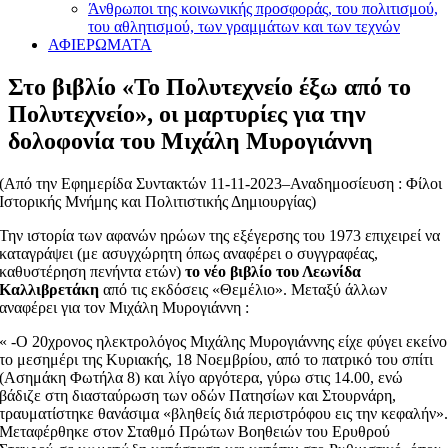
Άνθρωποι της κοινωνικής προσφοράς, του πολιτισμού,
του αθλητισμού, των γραμμάτων και των τεχνών
ΑΦΙΕΡΩΜΑΤΑ
Στο βιβλίο «Το Πολυτεχνείο έξω από το
Πολυτεχνείο», οι μαρτυρίες για την
δολοφονία του Μιχάλη Μυρογιάννη
(Από την Εφημερίδα Συντακτών 11-11-2023–Αναδημοσίευση : Φίλοι
Ιστορικής Μνήμης και Πολιτιστικής Δημιουργίας)
Την ιστορία των αφανών ηρώων της εξέγερσης του 1973 επιχειρεί να
καταγράψει (με ασυγχώρητη όπως αναφέρει ο συγγραφέας,
καθυστέρηση πενήντα ετών)
το νέο βιβλίο του Λεωνίδα
Καλλιβρετάκη
από τις εκδόσεις «Θεμέλιο». Μεταξύ άλλων
αναφέρει για τον Μιχάλη Μυρογιάννη :
« -O 20χρονος ηλεκτρολόγος Μιχάλης Μυρογιάννης είχε φύγει εκείνο
το μεσημέρι της Κυριακής, 18 Νοεμβρίου, από το πατρικό του σπίτι
(Ασημάκη Φωτήλα 8) και λίγο αργότερα, γύρω στις 14.00, ενώ
βάδιζε στη διασταύρωση των οδών Πατησίων και Στουρνάρη,
τραυματίστηκε θανάσιμα «βληθείς διά περιστρόφου εις την κεφαλήν»
Μεταφέρθηκε στον Σταθμό Πρώτων Βοηθειών του Ερυθρού