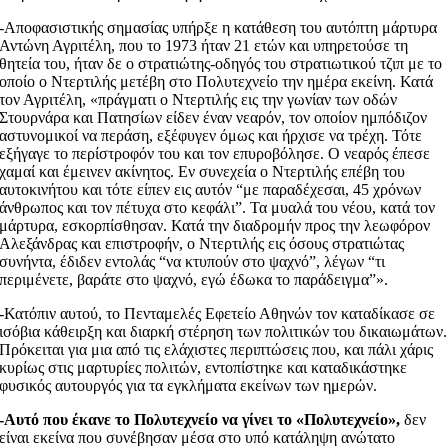
-Αποφασιστικής σημασίας υπήρξε η κατάθεση του αυτόπτη μάρτυρα
Αντώνη Αγριτέλη, που το 1973 ήταν 21 ετών και υπηρετούσε τη
θητεία του, ήταν δε ο στρατιώτης-οδηγός του στρατιωτικού τζιπ με το
οποίο ο Ντερτιλής μετέβη στο Πολυτεχνείο την ημέρα εκείνη. Κατά
τον Αγριτέλη, «πράγματι ο Ντερτιλής εις την γωνίαν των οδών
Στουρνάρα και Πατησίων είδεν έναν νεαρόν, τον οποίον ημπόδιζον
αστυνομικοί να περάση, εξέφυγεν όμως και ήρχισε να τρέχη. Τότε
εξήγαγε το περίστροφόν του και τον επυροβόλησε. Ο νεαρός έπεσε
χαμαί και έμεινεν ακίνητος. Εν συνεχεία ο Ντερτιλής επέβη του
αυτοκινήτου και τότε είπεν εις αυτόν “με παραδέχεσαι, 45 χρόνων
άνθρωπος και τον πέτυχα στο κεφάλι”. Τα μυαλά του νέου, κατά τον
μάρτυρα, εσκορπίσθησαν. Κατά την διαδρομήν προς την λεωφόρον
Αλεξάνδρας και επιστροφήν, ο Ντερτιλής εις όσους στρατιώτας
συνήντα, έδιδεν εντολάς “να κτυπούν στο ψαχνό”, λέγων “τι
περιμένετε, βαράτε στο ψαχνό, εγώ έδωκα το παράδειγμα”».
-Κατόπιν αυτού, το Πενταμελές Εφετείο Αθηνών τον καταδίκασε σε
ισόβια κάθειρξη και διαρκή στέρηση των πολιτικών του δικαιωμάτων.
Πρόκειται για μια από τις ελάχιστες περιπτώσεις που, και πάλι χάρις
κυρίως στις μαρτυρίες πολιτών, εντοπίστηκε και καταδικάστηκε
φυσικός αυτουργός για τα εγκλήματα εκείνων των ημερών.
-Αυτό που έκανε το Πολυτεχνείο να γίνει το «Πολυτεχνείο»,
δεν
είναι εκείνα που συνέβησαν μέσα στο υπό κατάληψη ανώτατο