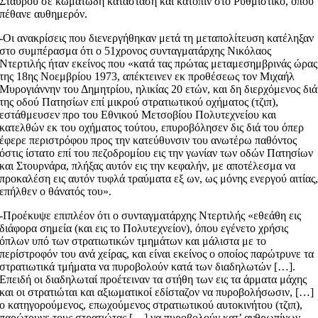
Σταυρού σε κωματώδη κατάσταση και κατόπιν στο Ρυθμιστικό, όπου
πέθανε αυθημερόν.
-Οι ανακρίσεις που διενεργήθηκαν μετά τη μεταπολίτευση κατέληξαν
στο συμπέρασμα ότι ο 51χρονος συνταγματάρχης Νικόλαος
Ντερτιλής ήταν εκείνος που «κατά τας πρώτας μεταμεσημβρινάς ώρας
της 18ης Νοεμβρίου 1973, απέκτεινεν εκ προθέσεως τον Μιχαήλ
Μυρογιάννην του Δημητρίου, ηλικίας 20 ετών, και δη διερχόμενος διά
της οδού Πατησίων επί μικρού στρατιωτικού οχήματος (τζιπ),
εστάθμευσεν προ του Εθνικού Μετσοβίου Πολυτεχνείου και
κατελθών εκ του οχήματος τούτου, επυροβόλησεν δις διά του όπερ
έφερε περιστρόφου προς την κατεύθυνσιν του ανωτέρω παθόντος
όστις ίστατο επί του πεζοδρομίου εις την γωνίαν των οδών Πατησίων
και Στουρνάρα, πλήξας αυτόν εις την κεφαλήν, με αποτέλεσμα να
προκαλέση εις αυτόν τυφλά τραύματα εξ ων, ως μόνης ενεργού αιτίας
επήλθεν ο θάνατός του».
-Προέκυψε επιπλέον ότι ο συνταγματάρχης Ντερτιλής «εθεάθη εις
διάφορα σημεία (και εις το Πολυτεχνείον), όπου εγένετο χρήσις
όπλων υπό των στρατιωτικών τμημάτων και μάλιστα με το
περίστροφόν του ανά χείρας, και είναι εκείνος ο οποίος παρώτρυνε τα
στρατιωτικά τμήματα να πυροβολούν κατά των διαδηλωτών […].
Επειδή οι διαδηλωταί προέτειναν τα στήθη των εις τα άρματα μάχης
και οι στρατιώται και αξιωματικοί εδίσταζον να πυροβολήσωσιν, […]
ο κατηγορούμενος, επωχούμενος στρατιωτικού αυτοκινήτου (τζιπ),
παρώτρυνε τους στρατιώτας […] να πυροβολούν κατ’ ανθρωπίνων