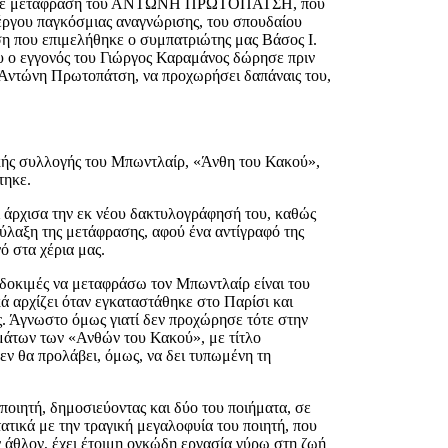
ρ, σε μετάφραση του ΑΝΤΩΝΗ ΠΡΩΤΟΠΑΤΣΗ, που
έργου παγκόσμιας αναγνώρισης, του σπουδαίου
η που επιμελήθηκε ο συμπατριώτης μας Βάσος Ι.
ου ο εγγονός του Γιώργος Καραμάνος δώρησε πριν
υ Αντώνη Πρωτοπάτση, να προχωρήσει δαπάναις του,
ικής συλλογής του Μπωντλαίρ, «Άνθη του Κακού»,
τηκε.
ι άρχισα την εκ νέου δακτυλογράφησή του, καθώς
φύλαξη της μετάφρασης, αφού ένα αντίγραφό της
ό στα χέρια μας.
υ δοκιμές να μεταφράσω τον Μπωντλαίρ είναι του
ά αρχίζει όταν εγκαταστάθηκε στο Παρίσι και
ς. Άγνωστο όμως γιατί δεν προχώρησε τότε στην
ημάτων των «Ανθών του Κακού», με τίτλο
ρολάβει, όμως, να δει τυπωμένη τη
ποιητή, δημοσιεύοντας και δύο του ποιήματα, σε
τικά με την τραγική μεγαλοφυία του ποιητή, που
 άθλον, έχει έτοιμη ογκώδη εργασία γύρω στη ζωή