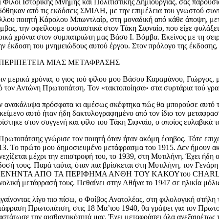
ι Φίλοι Ιστορικής Μνήμης και Πολιτιστικής Δημιουργίας, σας
δόθηκαν από τις εκδόσεις ΣΜΙΛΗ, με την επιμέλεια του γνωστού συ
λλου ποιητή Κάρολου Μπωντλαίρ, στη μοναδική από κάθε άποψη, με
μβας, την οφείλουμε ουσιαστικά στον Τάκη Σιφναίο, που είχε φυλάξε
ρικά χρόνια στον συμπατριώτη μας Βάσο Ι. Βόμβα. Εκείνος με τη σε
ην έκδοση του μνημειώδους αυτού έργου. Στον πρόλογο της έκδοσης
 ΠΕΡΙΠΕΤΕΙΑ ΜΙΑΣ ΜΕΤΑΦΡΑΣΗΣ
ιν μερικά χρόνια, ο γιος τού φίλου μου Βάσου Καραμάνου, Γιώργος,
ό τον Αντώνη Πρωτοπάτση. Τον «τακτοποίησα» στα συρτάρια τού γραφ
ν ανακάλυψα πρόσφατα κι αμέσως σκέφτηκα πώς θα μπορούσε αυτό το 
 κείμενο αυτό ήταν ήδη δακτυλογραφημένο από τον ίδιο τον μεταφραστ
ρίστηκε στον συγγενή και φίλο του Τάκη Σιφναίο, ο οποίος ευλαβικά τ
Πρωτοπάτσης γνώρισε τον ποιητή όταν ήταν ακόμη έφηβος. Τότε επιχει
13. Το πρώτο μου δημοσιευμένο μετάφρασμα του 1915. Δεν ήμουν ακό
νεχίζεται μέχρι την επιστροφή του, το 1939, στη Μυτιλήνη. Έχει ή
δοσή τους. Παρά ταύτα, όταν πια βρίσκεται στη Μυτιλήνη, τον Γενάρ
ΕΝΗΝΤΑ ΑΠΟ ΤΑ ΠΕΡΙΦΗΜΑ ΑΝΘΗ ΤΟΥ ΚΑΚΟΥτου CHARLES BAUDE
νολική μετάφρασή τους. Πεθαίνει στην Αθήνα το 1947 σε ηλικία μόλι
γαίνοντας λίγο πιο πίσω, ο Φοίβος Ανατολέας, στη φιλολογική στήλη
τάφραση Πρωτοπάτση, στις 18 Μα’ιου 1940, θα γράψει για τον Πρωτοπ
αστάτωσε την αισθαντικότητά μας. Έχει μεταφράσει όλα ανεξαιρέτως