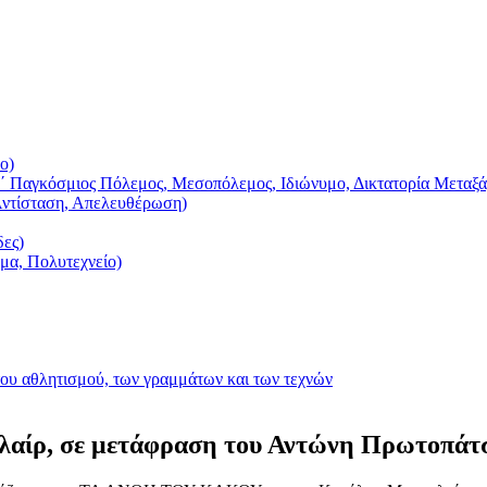
ο)
΄ Παγκόσμιος Πόλεμος, Μεσοπόλεμος, Ιδιώνυμο, Δικτατορία Μεταξά
Αντίσταση, Απελευθέρωση)
δες)
ημα, Πολυτεχνείο)
του αθλητισμού, των γραμμάτων και των τεχνών
λαίρ, σε μετάφραση του Αντώνη Πρωτοπάτ