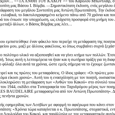
 παρουσιάζουν… <<ΤΑ ΑΝΘΗ ΤΟΥ ΚΑΚΟΥ >> του Καρόλου Μπωντλαί
ντοπίτη μας Βάσου Ι. Βόμβα. —Σημαντικότατη έκδοση, ενός μεγάλου 
τάφραση του μεγάλου Συντοπίτη μας Αντώνη Πρωτοπάτση. Την έκδοσ
ι ευλαβικά, το δακτυλογραφημένο κείμενο πάνω από 70 χρόνια και π
ιρά του ένιωσε την υποχρέωση, ως ελάχιστη προσφορά στη μνήμη το
, μεταξύ άλλων, ο Βάσος Βόμβας μας λέει…
 μου εμπιστεύθηκε έναν φάκελο που περιείχε τη μετάφραση της ποιητ
είου μου, μαζί με άλλους φακέλους, κι όπως συμβαίνει συχνά ξεχάσ
πολύτιμο υλικό να αξιοποιηθεί και να γίνει κτήμα των πολλών. Έτσ
ή. Ίσως αυτή η λεπτομέρεια να ήταν και η σωτήρια πράξη για τη δια
ο φύλαξε όλα αυτά τα χρόνια, ώστε εμείς σήμερα να το έχουμε ζωνταν
ρεί και τις πρώτες του μεταφράσεις. Ο ίδιος γράφει: «Οι πρώτες μο
μα είκοσι χρονώ». Αυτή του η ενασχόληση με τον ποιητή, ουσιαστικ
δη ολοκληρώσει τη μετάφραση των «Ανθών του Κακού» στο σύνολό του
η του 1944, εκδίδει στα Τυπογραφεία του Ταχυδρόμου μέρος των ποι
LAIRE μεταφρασμένα από τον Αντώνη Πρωτοπάτση». Δεν θα π
ς πενήντα χρονών.
 τής εφημερίδας των Λεσβίων με αφορμή το αφιέρωμα που κάνει στον 
άτση: «Χρόνια τώρα καταγίνεται ο κ. Πρωτοπάτσης, στοχαστικά, εντα
 τα Λουλούδια του Κακού, και παράλληλα με τον μεταφραστικόν αυτόν