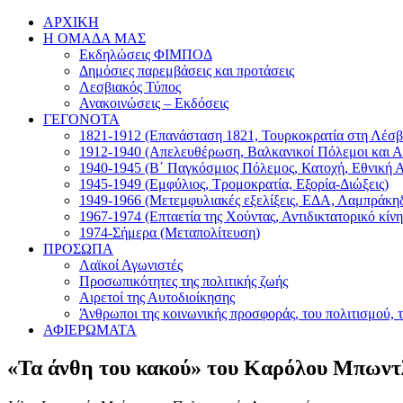
Μετάβαση
Facebook
ΑΡΧΙΚΗ
στο
Η ΟΜΑΔΑ ΜΑΣ
περιεχόμενο
Εκδηλώσεις ΦΙΜΠΟΔ
Δημόσιες παρεμβάσεις και προτάσεις
Λεσβιακός Τύπος
Ανακοινώσεις – Εκδόσεις
ΓΕΓΟΝΟΤΑ
1821-1912 (Επανάσταση 1821, Τουρκοκρατία στη Λέσβ
1912-1940 (Απελευθέρωση, Βαλκανικοί Πόλεμοι και Α
1940-1945 (Β΄ Παγκόσμιος Πόλεμος, Κατοχή, Εθνική 
1945-1949 (Εμφύλιος, Τρομοκρατία, Εξορία-Διώξεις)
1949-1966 (Μετεμφυλιακές εξελίξεις, ΕΔΑ, Λαμπράκη
1967-1974 (Επταετία της Χούντας, Αντιδικτατορικό κίν
1974-Σήμερα (Μεταπολίτευση)
ΠΡΟΣΩΠΑ
Λαϊκοί Αγωνιστές
Προσωπικότητες της πολιτικής ζωής
Αιρετοί της Αυτοδιοίκησης
Άνθρωποι της κοινωνικής προσφοράς, του πολιτισμού, 
ΑΦΙΕΡΩΜΑΤΑ
«Τα άνθη του κακού» του Καρόλου Μπωντ