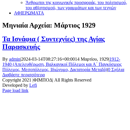
Άνθρωποι της κοινωνικής προσφοράς, του πολιτισμού,
του αθλητισμού, των γραμμάτων και των τεχνών
ΑΦΙΕΡΩΜΑΤΑ
Μηνιαία Αρχεία:
Μάρτιος 1929
Τα Ισνάφια ( Συντεχνίες) της Αγίας
Παρασκευής
By
admin
|
2024-03-14T08:27:16+00:00
14 Μαρτίου, 1929
|
1912-
1940 (Απελευθέρωση, Βαλκανικοί Πόλεμοι και Α΄ Παγκόσμιος
Πόλεμος, Μεσοπόλεμος, Ιδιώνυμο, Δικτατορία Μεταξά)
|
0 Σχόλια
Διαβάστε περισσότερα
Copyright 2021 |ΦΙΜΠΟΔ| All Rights Reserved
Developed by
Lefi
Page load link
Go
to
Top