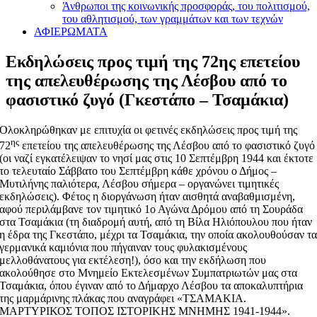
Άνθρωποι της κοινωνικής προσφοράς, του πολιτισμού,
του αθλητισμού, των γραμμάτων και των τεχνών
ΑΦΙΕΡΩΜΑΤΑ
Εκδηλώσεις προς τιμή της 72ης επετείου
της απελευθέρωσης της Λέσβου από το
φασιστικό ζυγό (Γκεστάπο – Τσαμάκια)
Ολοκληρώθηκαν με επιτυχία οι φετινές εκδηλώσεις προς τιμή της
ης
72
επετείου της απελευθέρωσης της Λέσβου από το φασιστικό ζυγό
(οι ναζί εγκατέλειψαν το νησί μας στις 10 Σεπτέμβρη 1944 και έκτοτε
το τελευταίο Σάββατο του Σεπτέμβρη κάθε χρόνου ο Δήμος –
Μυτιλήνης παλιότερα, Λέσβου σήμερα – οργανώνει τιμητικές
εκδηλώσεις). Φέτος η διοργάνωση ήταν αισθητά αναβαθμισμένη,
αφού περιλάμβανε τον τιμητικό 1ο Αγώνα Δρόμου από τη Σουράδα
στα Τσαμάκια (τη διαδρομή αυτή, από τη Βίλα Ηλιόπουλου που ήταν
η έδρα της Γκεστάπο, μέχρι τα Τσαμάκια, την οποία ακολουθούσαν τ
γερμανικά καμιόνια που πήγαιναν τους φυλακισμένους
μελλοθάνατους για εκτέλεση!), όσο και την εκδήλωση που
ακολούθησε στο Μνημείο Εκτελεσμένων Συμπατριωτών μας στα
Τσαμάκια, όπου έγιναν από το Δήμαρχο Λέσβου τα αποκαλυπτήρια
της μαρμάρινης πλάκας που αναγράφει «ΤΣΑΜΑΚΙΑ.
ΜΑΡΤΥΡΙΚΟΣ ΤΟΠΟΣ ΙΣΤΟΡΙΚΗΣ ΜΝΗΜΗΣ 1941-1944».