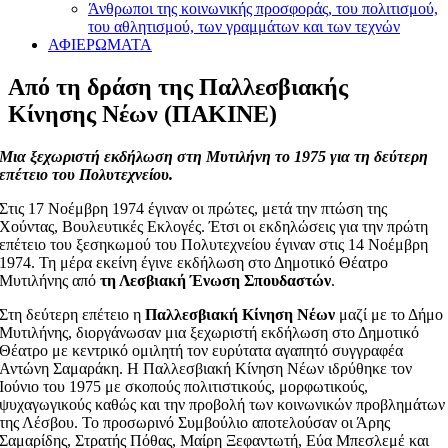
Άνθρωποι της κοινωνικής προσφοράς, του πολιτισμού,
του αθλητισμού, των γραμμάτων και των τεχνών
ΑΦΙΕΡΩΜΑΤΑ
Από τη δράση της Παλλεσβιακής
Κίνησης Νέων (ΠΑΚΙΝΕ)
Μια ξεχωριστή εκδήλωση στη Μυτιλήνη το 1975 για τη δεύτερη
επέτειο του Πολυτεχνείου.
Στις 17 Νοέμβρη 1974 έγιναν οι πρώτες, μετά την πτώση της
Χούντας, Βουλευτικές Εκλογές. Έτσι οι εκδηλώσεις για την πρώτη
επέτειο του ξεσηκωμού του Πολυτεχνείου έγιναν στις 14 Νοέμβρη
1974. Τη μέρα εκείνη έγινε εκδήλωση στο Δημοτικό Θέατρο
Μυτιλήνης από
τη Λεσβιακή Ένωση Σπουδαστών
.
Στη δεύτερη επέτειο η
Παλλεσβιακή Κίνηση Νέων
μαζί με το Δήμο
Μυτιλήνης, διοργάνωσαν μια ξεχωριστή εκδήλωση στο Δημοτικό
Θέατρο με κεντρικό ομιλητή τον ευρύτατα αγαπητό συγγραφέα
Αντώνη Σαμαράκη. Η Παλλεσβιακή Κίνηση Νέων ιδρύθηκε τον
Ιούνιο του 1975 με σκοπούς πολιτιστικούς, μορφωτικούς,
ψυχαγωγικούς καθώς και την προβολή των κοινωνικών προβλημάτων
της Λέσβου. Το προσωρινό Συμβούλιο αποτελούσαν οι Άρης
Σαμαρίδης, Στρατής Πόθας, Μαίρη Ξεφαντωτή, Εύα Μπεσλεμέ και