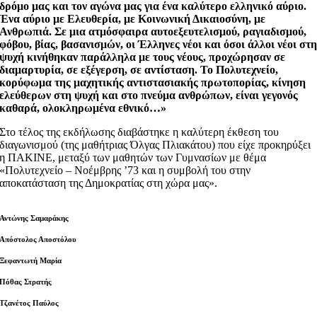
δρόμο μας και τον αγώνα μας για ένα καλύτερο ελληνικό αύριο.
Ένα αύριο με Ελευθερία, με Κοινωνική Δικαιοσύνη, με
Ανθρωπιά. Σε μια ατμόσφαιρα αυτοεξευτελισμού, ραγιαδισμού,
φόβου, βίας, βασανισμών, οι Έλληνες νέοι και όσοι άλλοι νέοι στ
ψυχή κινήθηκαν παράλληλα με τους νέους, προχώρησαν σε
διαμαρτυρία, σε εξέγερση, σε αντίσταση. Το Πολυτεχνείο,
κορύφωμα της μαχητικής αντιστασιακής πρωτοπορίας, κίνηση
ελεύθερων στη ψυχή και στο πνεύμα ανθρώπων, είναι γεγονός
καθαρά, ολοκληρωμένα εθνικό…»
Στο τέλος της εκδήλωσης διαβάστηκε η καλύτερη έκθεση του
διαγωνισμού (της μαθήτριας Όλγας Πλιακάτου) που είχε προκηρύξει
η ΠΑΚΙΝΕ, μεταξύ των μαθητών των Γυμνασίων με θέμα
«Πολυτεχνείο – Νοέμβρης ’73 και η συμβολή του στην
αποκατάσταση της Δημοκρατίας στη χώρα μας».
Αντώνης Σαμαράκης
Απόστολος Αποστόλου
Ξεφαντωτή Μαρία
Πόθας Στρατής
Τζανέτος Παύλος