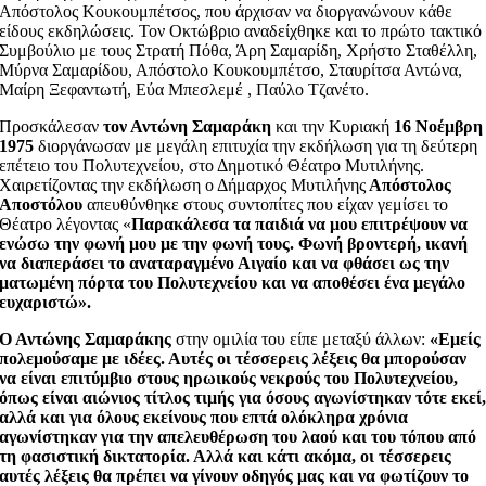
Απόστολος Κουκουμπέτσος, που άρχισαν να διοργανώνουν κάθε
είδους εκδηλώσεις. Τον Οκτώβριο αναδείχθηκε και το πρώτο τακτικό
Συμβούλιο με τους Στρατή Πόθα, Άρη Σαμαρίδη, Χρήστο Σταθέλλη,
Μύρνα Σαμαρίδου, Απόστολο Κουκουμπέτσο, Σταυρίτσα Αντώνα,
Μαίρη Ξεφαντωτή, Εύα Μπεσλεμέ , Παύλο Τζανέτο.
Προσκάλεσαν
τον Αντώνη Σαμαράκη
και την Κυριακή
16 Νοέμβρη
1975
διοργάνωσαν με μεγάλη επιτυχία την εκδήλωση για τη δεύτερη
επέτειο του Πολυτεχνείου, στο Δημοτικό Θέατρο Μυτιλήνης.
Χαιρετίζοντας την εκδήλωση ο Δήμαρχος Μυτιλήνης
Απόστολος
Αποστόλου
απευθύνθηκε στους συντοπίτες που είχαν γεμίσει το
Θέατρο λέγοντας «
Παρακάλεσα τα παιδιά να μου επιτρέψουν να
ενώσω την φωνή μου με την φωνή τους. Φωνή βροντερή, ικανή
να διαπεράσει το αναταραγμένο Αιγαίο και να φθάσει ως την
ματωμένη πόρτα του Πολυτεχνείου και να αποθέσει ένα μεγάλο
ευχαριστώ».
Ο Αντώνης Σαμαράκης
στην ομιλία του είπε μεταξύ άλλων:
«Εμείς
πολεμούσαμε με ιδέες. Αυτές οι τέσσερεις λέξεις θα μπορούσαν
να είναι επιτύμβιο στους ηρωικούς νεκρούς του Πολυτεχνείου,
όπως είναι αιώνιος τίτλος τιμής για όσους αγωνίστηκαν τότε εκεί
αλλά και για όλους εκείνους που επτά ολόκληρα χρόνια
αγωνίστηκαν για την απελευθέρωση του λαού και του τόπου από
τη φασιστική δικτατορία. Αλλά και κάτι ακόμα, οι τέσσερεις
αυτές λέξεις θα πρέπει να γίνουν οδηγός μας και να φωτίζουν το