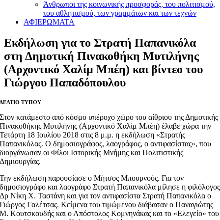
Άνθρωποι της κοινωνικής προσφοράς, του πολιτισμού,
του αθλητισμού, των γραμμάτων και των τεχνών
ΑΦΙΕΡΩΜΑΤΑ
Εκδήλωση για το Στρατή Παπανικόλα
στη Δημοτική Πινακοθήκη Μυτιλήνης
(Αρχοντικό Χαλίμ Μπέη) και βίντεο του
Γιώργου Παπαδόπουλου
ΔΕΛΤΙΟ ΤΥΠΟΥ
Στον κατάμεστο από κόσμο υπέροχο χώρο του αίθριου της Δημοτικής
Πινακοθήκης Μυτιλήνης (Αρχοντικό Χαλίμ Μπέη) έλαβε χώρα την
Τετάρτη 18 Ιουλίου 2018 στις 8 μ.μ. η εκδήλωση «Στρατής
Παπανικόλας. Ο δημοσιογράφος, λαογράφος, ο αντιφασίστας», που
διοργάνωσαν οι Φίλοι Ιστορικής Μνήμης και Πολιτιστικής
Δημιουργίας.
Την εκδήλωση παρουσίασε ο Μήτσος Μπουρνούς. Για τον
δημοσιογράφο και λαογράφο Στρατή Παπανικόλα μίλησε η φιλόλογο
Δρ Νίκη Χ. Ταστάνη και για τον αντιφασίστα Στρατή Παπανικόλα ο
Γιώργος Γαλέτσας. Κείμενα του τιμώμενου διάβασαν ο Παναγιώτης
Μ. Κουτσκουδής και ο Απόστολος Κομνηνάκας και το «Ελεγείο» του