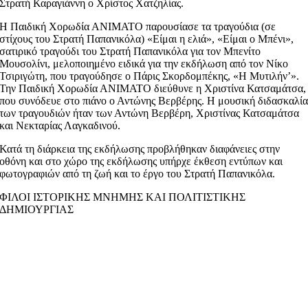
Στρατή Καραγιάννη ο Χρίστος Χατζηλίας.
Η Παιδική Χορωδία ΑΝΙΜΑΤΟ παρουσίασε τα τραγούδια (σε
στίχους του Στρατή Παπανικόλα) «Είμαι η ελιά», «Είμαι ο Μπένι»,
σατιρικό τραγούδι του Στρατή Παπανικόλα για τον Μπενίτο
Μουσολίνι, μελοποιημένο ειδικά για την εκδήλωση από τον Νίκο
Τσιριγώτη, που τραγούδησε ο Πάρις Σκορδομπέκης, «Η Μυτιλήν’».
Την Παιδική Χορωδία ΑΝΙΜΑΤΟ διεύθυνε η Χριστίνα Κατσαμάτσα,
που συνόδευε στο πιάνο ο Αντώνης Βερβέρης. Η μουσική διδασκαλί
των τραγουδιών ήταν των Αντώνη Βερβέρη, Χριστίνας Κατσαμάτσα
και Νεκταρίας Λαγκαδινού.
Κατά τη διάρκεια της εκδήλωσης προβλήθηκαν διαφάνειες στην
οθόνη και στο χώρο της εκδήλωσης υπήρχε έκθεση εντύπων και
φωτογραφιών από τη ζωή και το έργο του Στρατή Παπανικόλα.
ΦΙΛΟΙ ΙΣΤΟΡΙΚΗΣ ΜΝΗΜΗΣ ΚΑΙ ΠΟΛΙΤΙΣΤΙΚΗΣ
ΔΗΜΙΟΥΡΓΙΑΣ