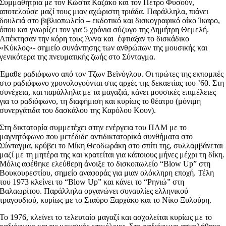
Συμμαθήτρια με τον Κώστα Καζάκο και τον Πέτρο Φυσούν,
αποτελούσε μαζί τους μιαν αχώριστη τριάδα. Παράλληλα, πιάνει
δουλειά στο βιβλιοπωλείο – εκδοτικό και δισκογραφικό οίκο Ίκαρο,
όπου και γνωρίζει τον για 5 χρόνια σύζυγο της Δημήτρη Θεμελή.
Απέκτησαν την κόρη τους Άννα και
έφτιαξαν το δισκάδικο
«Κύκλος»- σημείο συνάντησης των ανθρώπων της μουσικής και
γενικότερα της πνευματικής ζωής στο Σύνταγμα.
Έμαθε ραδιόφωνο από τον Τζων Βεϊνόγλου. Οι πρώτες της εκπομπές
στο ραδιόφωνο χρονολογούνται στις αρχές της δεκαετίας του ’60. Στη
συνέχεια, και παράλληλα με τα μαγαζιά, κάνει μουσικές επιμέλειες
για το ραδιόφωνο, τη διαφήμιση και κυρίως το θέατρο (μόνιμη
συνεργάτιδα του δασκάλου της Καρόλου Κουν).
Στη δικτατορία συμμετέχει στην ενέργεια του ΠΑΜ με το
μαγνητόφωνο που μετέδιδε αντιδικτατορικά συνθήματα στο
Σύνταγμα, κρύβει το Μίκη Θεοδωράκη στο σπίτι της, συλλαμβάνεται
μαζί με τη μητέρα της και κρατείται για κάποιους μήνες μέχρι τη δίκη.
Μόλις αφέθηκε ελεύθερη άνοιξε το δισκοπωλείο “Blow Up” στη
Βουκουρεστίου, σημείο αναφοράς για μιαν ολόκληρη εποχή. Τέλη
του 1973 κλείνει το “Blow Up” και κάνει το “Ρηνιώ” στη
Βαλαωρίτου. Παράλληλα οργανώνει συναυλίες ελληνικού
τραγουδιού, κυρίως με το Σταύρο Ξαρχάκο και το Νίκο Ξυλούρη.
Το 1976, κλείνει το τελευταίο μαγαζί και ασχολείται κυρίως με το