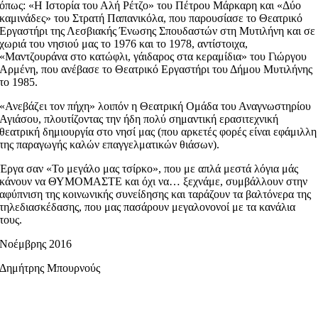
όπως: «Η Ιστορία του Αλή Ρέτζο» του Πέτρου Μάρκαρη και «Δύο
καμινάδες» του Στρατή Παπανικόλα, που παρουσίασε το Θεατρικό
Εργαστήρι της Λεσβιακής Ένωσης Σπουδαστών στη Μυτιλήνη και σε
χωριά του νησιού μας το 1976 και το 1978, αντίστοιχα,
«Μαντζουράνα στο κατώφλι, γάιδαρος στα κεραμίδια» του Γιώργου
Αρμένη, που ανέβασε το Θεατρικό Εργαστήρι του Δήμου Μυτιλήνης
το 1985.
«Ανεβάζει τον πήχη» λοιπόν η Θεατρική Ομάδα του Αναγνωστηρίου
Αγιάσου, πλουτίζοντας την ήδη πολύ σημαντική ερασιτεχνική
θεατρική δημιουργία στο νησί μας (που αρκετές φορές είναι εφάμιλλη
της παραγωγής καλών επαγγελματικών θιάσων).
Έργα σαν «Το μεγάλο μας τσίρκο», που με απλά μεστά λόγια μάς
κάνουν να ΘΥΜΟΜΑΣΤΕ και όχι να… ξεχνάμε, συμβάλλουν στην
αφύπνιση της κοινωνικής συνείδησης και ταράζουν τα βαλτόνερα της
τηλεδιασκέδασης, που μας πασάρουν μεγαλονονοί με τα κανάλια
τους.
Νοέμβρης 2016
Δημήτρης Μπουρνούς