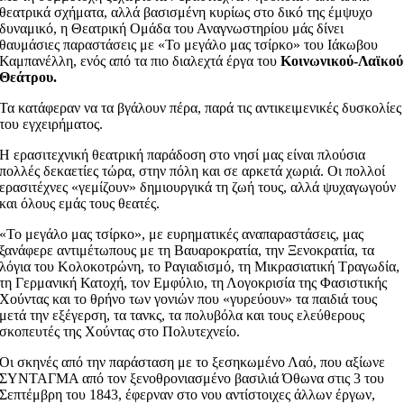
θεατρικά σχήματα, αλλά βασισμένη κυρίως στο δικό της έμψυχο
δυναμικό, η Θεατρική Ομάδα του Αναγνωστηρίου μάς δίνει
θαυμάσιες παραστάσεις με «Το μεγάλο μας τσίρκο» του Ιάκωβου
Καμπανέλλη, ενός από τα πιο διαλεχτά έργα του
Κοινωνικού-Λαϊκού
Θεάτρου.
Τα κατάφεραν να τα βγάλουν πέρα, παρά τις αντικειμενικές δυσκολίες
του εγχειρήματος.
Η ερασιτεχνική θεατρική παράδοση στο νησί μας είναι πλούσια
πολλές δεκαετίες τώρα, στην πόλη και σε αρκετά χωριά. Οι πολλοί
ερασιτέχνες «γεμίζουν» δημιουργικά τη ζωή τους, αλλά ψυχαγωγούν
και όλους εμάς τους θεατές.
«Το μεγάλο μας τσίρκο», με ευρηματικές αναπαραστάσεις, μας
ξανάφερε αντιμέτωπους με τη Βαυαροκρατία, την Ξενοκρατία, τα
λόγια του Κολοκοτρώνη, το Ραγιαδισμό, τη Μικρασιατική Τραγωδία,
τη Γερμανική Κατοχή, τον Εμφύλιο, τη Λογοκρισία της Φασιστικής
Χούντας και το θρήνο των γονιών που «γυρεύουν» τα παιδιά τους
μετά την εξέγερση, τα τανκς, τα πολυβόλα και τους ελεύθερους
σκοπευτές της Χούντας στο Πολυτεχνείο.
Οι σκηνές από την παράσταση με το ξεσηκωμένο Λαό, που αξίωνε
ΣΥΝΤΑΓΜΑ από τον ξενοθρονιασμένο βασιλιά Όθωνα στις 3 του
Σεπτέμβρη του 1843, έφερναν στο νου αντίστοιχες άλλων έργων,