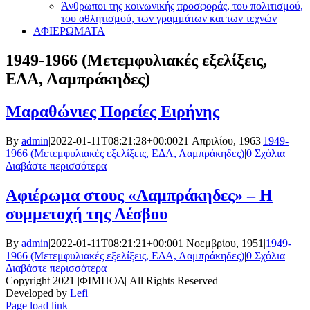
Άνθρωποι της κοινωνικής προσφοράς, του πολιτισμού,
του αθλητισμού, των γραμμάτων και των τεχνών
ΑΦΙΕΡΩΜΑΤΑ
1949-1966 (Μετεμφυλιακές εξελίξεις,
ΕΔΑ, Λαμπράκηδες)
Μαραθώνιες Πορείες Ειρήνης
By
admin
|
2022-01-11T08:21:28+00:00
21 Απριλίου, 1963
|
1949-
1966 (Μετεμφυλιακές εξελίξεις, ΕΔΑ, Λαμπράκηδες)
|
0 Σχόλια
Διαβάστε περισσότερα
Αφιέρωμα στους «Λαμπράκηδες» – Η
συμμετοχή της Λέσβου
By
admin
|
2022-01-11T08:21:21+00:00
1 Νοεμβρίου, 1951
|
1949-
1966 (Μετεμφυλιακές εξελίξεις, ΕΔΑ, Λαμπράκηδες)
|
0 Σχόλια
Διαβάστε περισσότερα
Copyright 2021 |ΦΙΜΠΟΔ| All Rights Reserved
Developed by
Lefi
Page load link